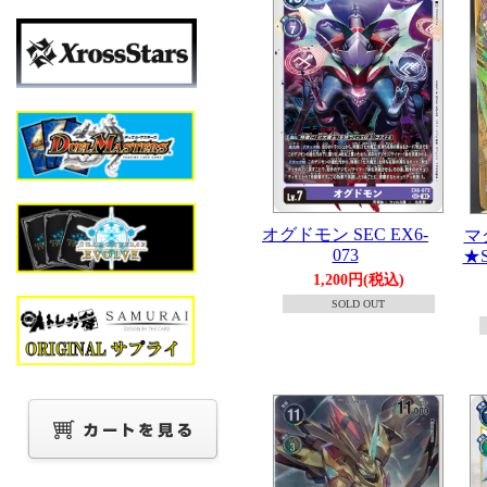
オグドモン SEC EX6-
マ
073
★
1,200円(税込)
SOLD OUT