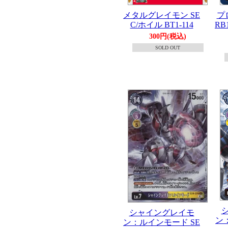
メタルグレイモン SE
プ
C/ホイル BT1-114
RB1
300円(税込)
SOLD OUT
シャイングレイモ
ン
ン：ルインモード SE