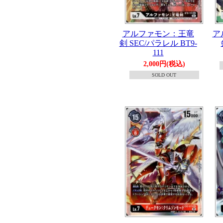
アルファモン：王竜
ア
剣 SEC/パラレル BT9-
111
2,000円(税込)
SOLD OUT