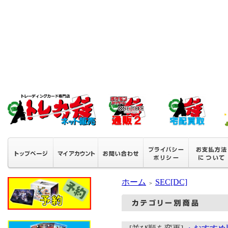
ホーム
SEC[DC]
＞