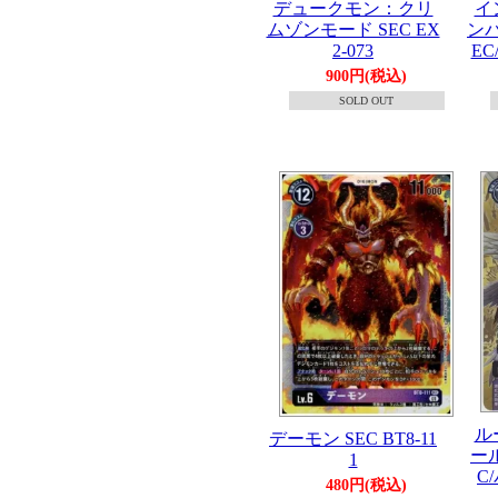
デュークモン：クリ
イ
ムゾンモード SEC EX
ン
2-073
EC
900円(税込)
SOLD OUT
ル
デーモン SEC BT8-11
ー
1
C
480円(税込)