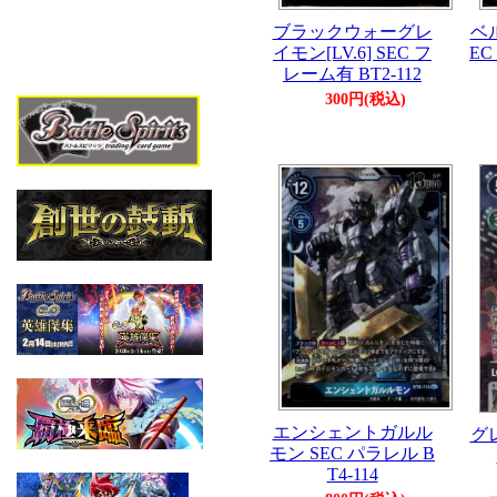
ブラックウォーグレ
ベル
イモン[LV.6] SEC フ
EC
レーム有 BT2-112
300円(税込)
エンシェントガルル
グ
モン SEC パラレル B
T4-114