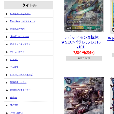
ヴァイスシュヴァルツ
Xross Stars | クロススターズ
新弾商品の予約
ラピッドモンX抗体
【新品】BOX/パック
ラ
★SEC/パラレル BT16
侍オリジナルサプライ
-101
デジモンカード
7,500円(税込)
SOLD OUT
バトスピ
デュエマ
シャドウバースエボルヴ
訳有特価コーナー
期間限定特価コーナー
侍袋/箱
SEC[DC]
パラレル[DC]