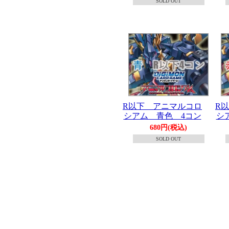
SOLD OUT
R以下 アニマルコロ
R
シアム 青色 4コン
シ
680円(税込)
SOLD OUT