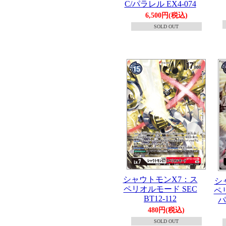
C/パラレル EX4-074
6,500円(税込)
SOLD OUT
シャウトモンX7：ス
シ
ペリオルモード SEC
ペ
BT12-112
パ
480円(税込)
SOLD OUT