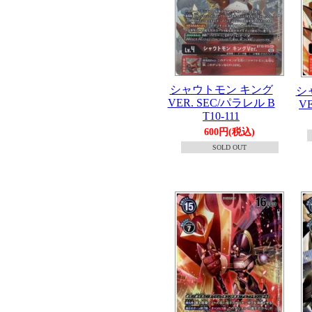
シャウトモン キング
シ
VER. SEC/パラレル B
VE
T10-111
600円(税込)
SOLD OUT