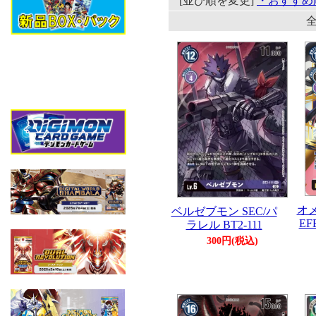
[並び順を変更]
・おすすめ
全
オ
ベルゼブモン SEC/パ
EF
ラレル BT2-111
300円(税込)