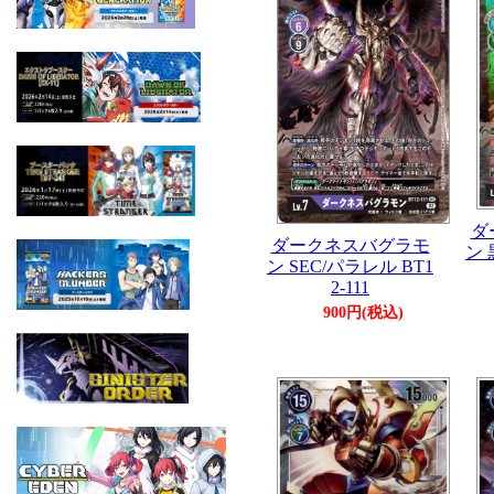
ダ
ダークネスバグラモ
ン 
ン SEC/パラレル BT1
2-111
900円(税込)