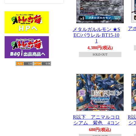
アポ
メタルガルルモン ★S
EC/パラレル BT15-10
1
4,380円(税込)
SOLD OUT
R以下 アニマルコロ
R
シアム 紫色 4コン
シ
680円(税込)