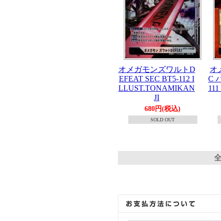
オメガモンズワルトD
オ
EFEAT SEC BT5-112 I
C 
LLUST.TONAMIKAN
111
JI
680円(税込)
SOLD OUT
全