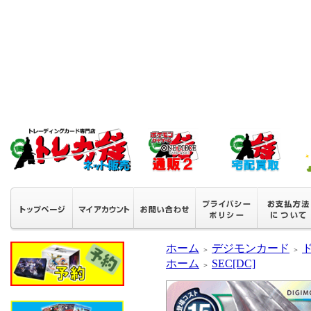
ホーム
デジモンカード
＞
＞
ホーム
SEC[DC]
＞