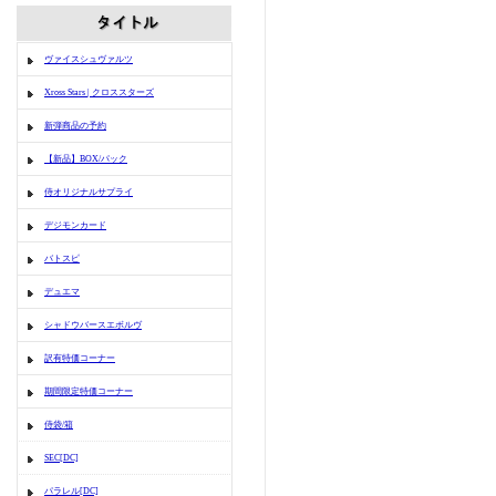
ヴァイスシュヴァルツ
Xross Stars | クロススターズ
新弾商品の予約
【新品】BOX/パック
侍オリジナルサプライ
デジモンカード
バトスピ
デュエマ
シャドウバースエボルヴ
訳有特価コーナー
期間限定特価コーナー
侍袋/箱
SEC[DC]
パラレル[DC]