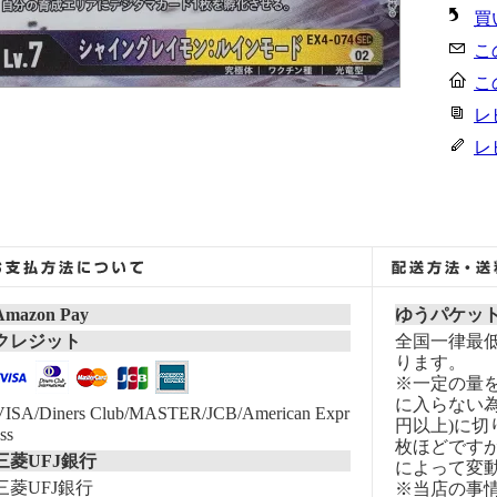
買
こ
こ
レ
レ
Amazon Pay
ゆうパケッ
クレジット
全国一律最低
ります。
※一定の量
に入らない為
VISA/Diners Club/MASTER/JCB/American Expr
円以上)に切
ss
枚ほどです
三菱UFJ銀行
によって変
三菱UFJ銀行
※当店の事