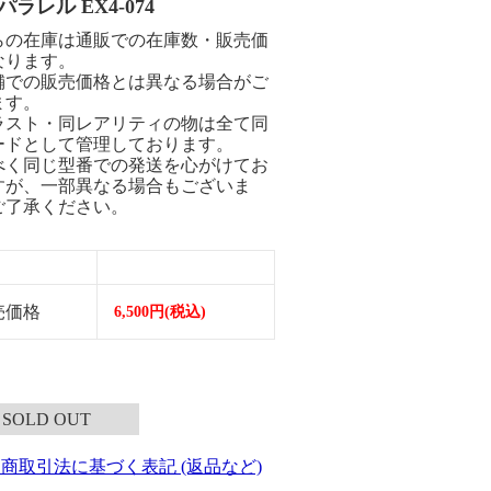
/パラレル EX4-074
らの在庫は通販での在庫数・販売価
なります。
舗での販売価格とは異なる場合がご
ます。
ラスト・同レアリティの物は全て同
ードとして管理しております。
べく同じ型番での発送を心がけてお
すが、一部異なる場合もございま
ご了承ください。
売価格
6,500円(税込)
SOLD OUT
定商取引法に基づく表記 (返品など)