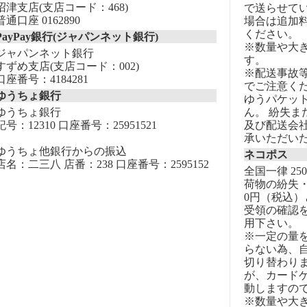
沼津支店(支店コード：468)
で送らせて
普通口座 0162890
場合は追加
ください。
PayPay銀行(ジャパンネット銀行)
※数量や大
ジャパンネット銀行
す。
すずめ支店(支店コード：002)
※配送事故
口座番号：4184281
でご注意く
ゆうちょ銀行
ゆうパケッ
ゆうちょ銀行
ん。 紛失
記号：12310 口座番号：25951521
及び配送会
承いただい
ゆうちょ他銀行からの振込
ネコポス
店名：二三八 店番：238 口座番号：2595152
全国一律 25
荷物の紛失・
0円（税込）
受領の確認
用下さい。
※一定の量
らない為、自
切り替わりま
が、カード
動しますの
※数量や大