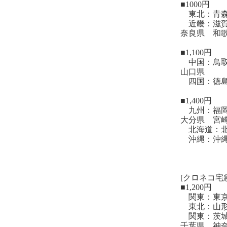
■1000円
東北：青森
近畿：滋賀
奈良県 和
■1,100円
中国：鳥取
山口県
四国：徳島
■1,400円
九州：福岡
大分県 宮
北海道：北
沖縄：沖
[クロネコ宅
■1,200円
関東：東
東北：山形
関東：茨城
千葉県 神