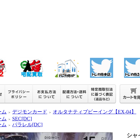
ーム
デジモンカード
オルタナティブビーイング【EX-04】
＞
＞
ーム
SEC[DC]
＞
ーム
パラレル[DC]
＞
シャ