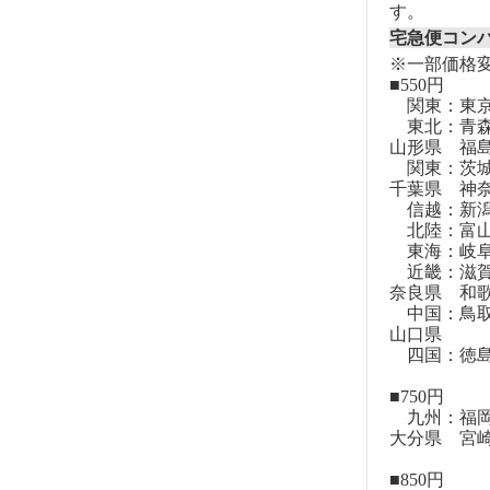
す。
宅急便コン
※一部価格
■550円
関東：東
東北：青森
山形県 福
関東：茨城
千葉県 神
信越：新潟
北陸：富山
東海：岐阜
近畿：滋賀
奈良県 和
中国：鳥取
山口県
四国：徳島
■750円
九州：福岡
大分県 宮
■850円