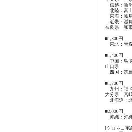
信越：新潟
北陸：富山
東海：岐阜
近畿：滋賀
奈良県 和
■1,300円
東北：青森
■1,400円
中国：鳥取
山口県
四国：徳島
■1,700円
九州：福岡
大分県 宮
北海道：北
■2,000円
沖縄：沖
[クロネコ宅急