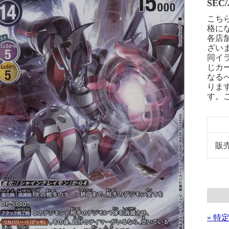
SEC
こち
格に
各店
ざい
同イ
じカ
なる
りま
す。
販
» 特