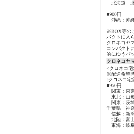
北海道：北
■900円
沖縄：沖
※BOX等
パクトに入
クロネコヤ
コンパクト
的にゆうパ
クロネコヤ
<クロネコ宅
※配送希望
[クロネコ宅
■950円
関東：東
東北：山形
関東：茨城
千葉県 神
信越：新潟
北陸：富山
東海：岐阜