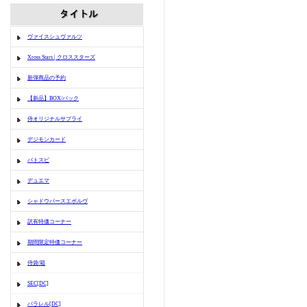
ヴァイスシュヴァルツ
Xross Stars | クロススターズ
新弾商品の予約
【新品】BOX/パック
侍オリジナルサプライ
デジモンカード
バトスピ
デュエマ
シャドウバースエボルヴ
訳有特価コーナー
期間限定特価コーナー
侍袋/箱
SEC[DC]
パラレル[DC]