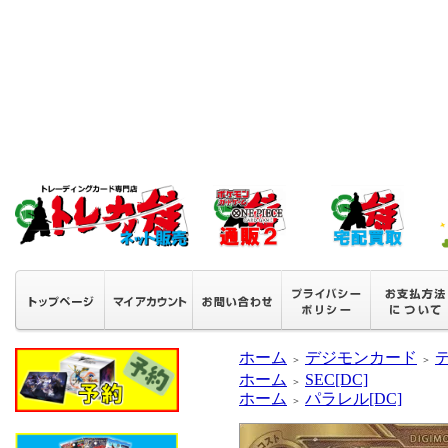
ホーム
デジモンカード
＞
＞
ホーム
SEC[DC]
＞
ホーム
パラレル[DC]
＞