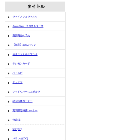
ヴァイスシュヴァルツ
Xross Stars | クロススターズ
新弾商品の予約
【新品】BOX/パック
侍オリジナルサプライ
デジモンカード
バトスピ
デュエマ
シャドウバースエボルヴ
訳有特価コーナー
期間限定特価コーナー
侍袋/箱
SEC[DC]
パラレル[DC]