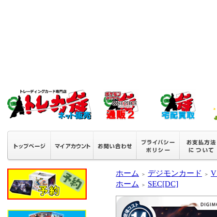
ホーム
デジモンカード
V
＞
＞
ホーム
SEC[DC]
＞