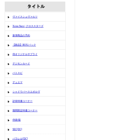
ヴァイスシュヴァルツ
Xross Stars | クロススターズ
新弾商品の予約
【新品】BOX/パック
侍オリジナルサプライ
デジモンカード
バトスピ
デュエマ
シャドウバースエボルヴ
訳有特価コーナー
期間限定特価コーナー
侍袋/箱
SEC[DC]
パラレル[DC]