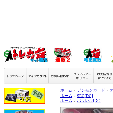
ホーム
デジモンカード
＞
＞
ホーム
SEC[DC]
＞
ホーム
パラレル[DC]
＞