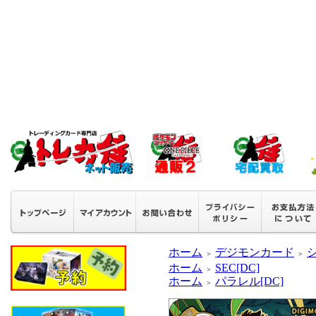
ホーム
デジモンカード
＞
＞
ホーム
SEC[DC]
＞
ホーム
パラレル[DC]
＞