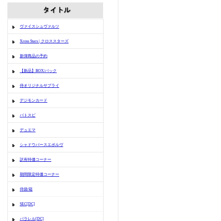
ヴァイスシュヴァルツ
Xross Stars | クロススターズ
新弾商品の予約
【新品】BOX/パック
侍オリジナルサプライ
デジモンカード
バトスピ
デュエマ
シャドウバースエボルヴ
訳有特価コーナー
期間限定特価コーナー
侍袋/箱
SEC[DC]
パラレル[DC]