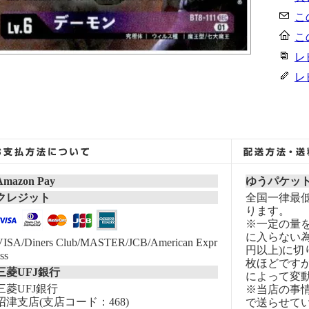
こ
こ
レ
レ
Amazon Pay
ゆうパケッ
クレジット
全国一律最低
ります。
※一定の量
に入らない為
VISA/Diners Club/MASTER/JCB/American Expr
円以上)に切
ss
枚ほどです
三菱UFJ銀行
によって変
三菱UFJ銀行
※当店の事
沼津支店(支店コード：468)
で送らせて