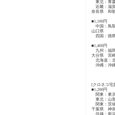
東北：青森
近畿：滋賀
奈良県 和
■1,100円
中国：鳥取
山口県
四国：徳島
■1,400円
九州：福岡
大分県 宮
北海道：北
沖縄：沖
[クロネコ宅
■1,200円
関東：東
東北：山形
関東：茨城
千葉県 神
信越：新潟