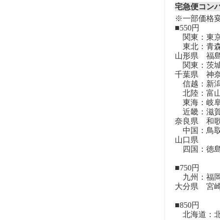
宅急便コン
※一部価格
■550円
関東：東
東北：青森
山形県 福
関東：茨城
千葉県 神
信越：新潟
北陸：富山
東海：岐阜
近畿：滋賀
奈良県 和
中国：鳥取
山口県
四国：徳島
■750円
九州：福岡
大分県 宮
■850円
北海道：北