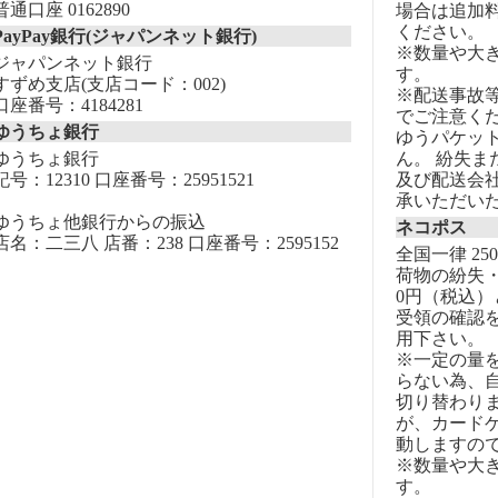
普通口座 0162890
場合は追加
ください。
PayPay銀行(ジャパンネット銀行)
※数量や大
ジャパンネット銀行
す。
すずめ支店(支店コード：002)
※配送事故
口座番号：4184281
でご注意く
ゆうちょ銀行
ゆうパケッ
ゆうちょ銀行
ん。 紛失
記号：12310 口座番号：25951521
及び配送会
承いただい
ゆうちょ他銀行からの振込
ネコポス
店名：二三八 店番：238 口座番号：2595152
全国一律 25
荷物の紛失・
0円（税込）
受領の確認
用下さい。
※一定の量
らない為、自
切り替わりま
が、カード
動しますの
※数量や大
す。