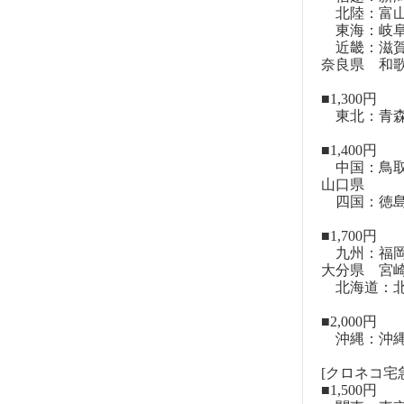
北陸：富山
東海：岐阜
近畿：滋賀
奈良県 和
■1,300円
東北：青森
■1,400円
中国：鳥取
山口県
四国：徳島
■1,700円
九州：福岡
大分県 宮
北海道：北
■2,000円
沖縄：沖
[クロネコ宅急
■1,500円