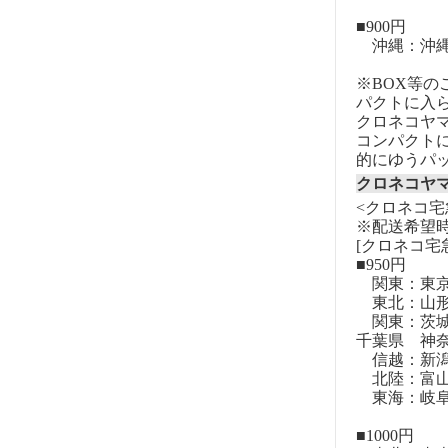
■900円
沖縄：沖
※BOX等
パクトに入
クロネコヤ
コンパクト
的にゆうパ
クロネコヤ
<クロネコ宅
※配送希望
[クロネコ宅
■950円
関東：東
東北：山形
関東：茨城
千葉県 神
信越：新潟
北陸：富山
東海：岐阜
■1000円