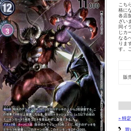
こち
格に
各店
ざい
同イ
じカ
なる
りま
す。
販
» 特
買