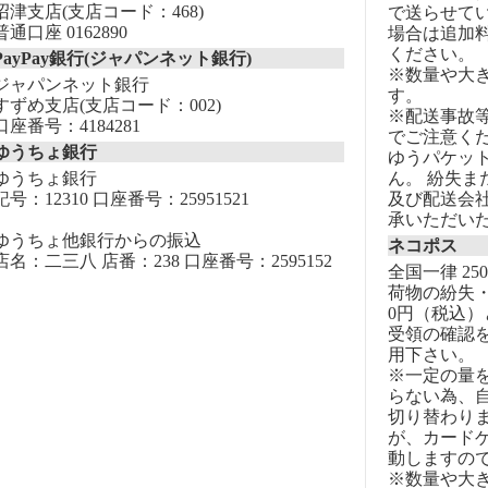
沼津支店(支店コード：468)
で送らせて
普通口座 0162890
場合は追加
ください。
PayPay銀行(ジャパンネット銀行)
※数量や大
ジャパンネット銀行
す。
すずめ支店(支店コード：002)
※配送事故
口座番号：4184281
でご注意く
ゆうちょ銀行
ゆうパケッ
ゆうちょ銀行
ん。 紛失
記号：12310 口座番号：25951521
及び配送会
承いただい
ゆうちょ他銀行からの振込
ネコポス
店名：二三八 店番：238 口座番号：2595152
全国一律 25
荷物の紛失・
0円（税込）
受領の確認
用下さい。
※一定の量
らない為、自
切り替わりま
が、カード
動しますの
※数量や大