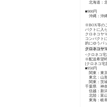
北海道：北
■900円
沖縄：沖
※BOX等
パクトに入
クロネコヤ
コンパクト
的にゆうパ
クロネコヤ
<クロネコ宅
※配送希望
[クロネコ宅
■950円
関東：東
東北：山形
関東：茨城
千葉県 神
信越：新潟
北陸：富山
東海：岐阜