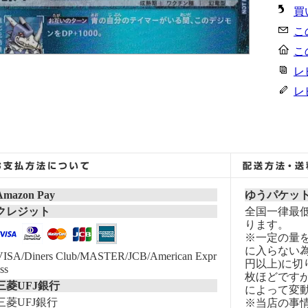
買
こ
こ
レ
レ
Amazon Pay
ゆうパケッ
クレジット
全国一律最低
ります。
※一定の量
に入らない為
VISA/Diners Club/MASTER/JCB/American Expr
円以上)に切
ss
枚ほどです
三菱UFJ銀行
によって変
三菱UFJ銀行
※当店の事