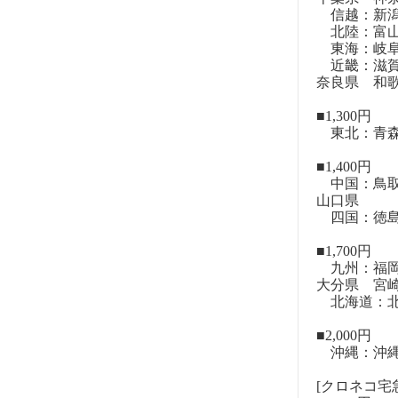
信越：新潟
北陸：富山
東海：岐阜
近畿：滋賀
奈良県 和
■1,300円
東北：青森
■1,400円
中国：鳥取
山口県
四国：徳島
■1,700円
九州：福岡
大分県 宮
北海道：北
■2,000円
沖縄：沖
[クロネコ宅急