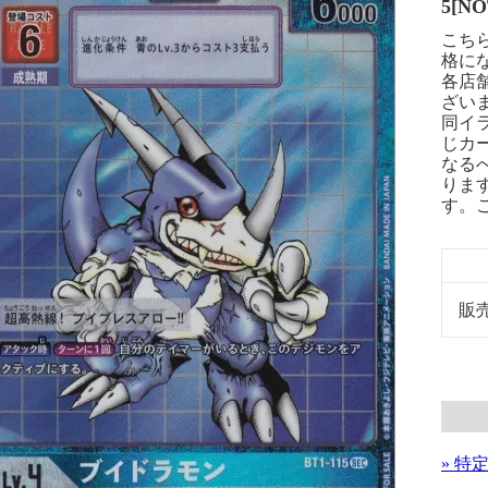
5[NO
こち
格に
各店
ざい
同イ
じカ
なる
りま
す。
販
» 特