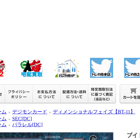
ーム
デジモンカード
ディメンショナルフェイズ【BT-11】
＞
＞
ーム
SEC[DC]
＞
ーム
パラレル[DC]
＞
ブイド