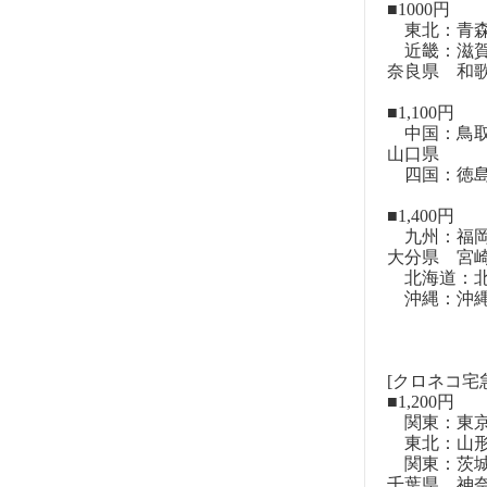
■1000円
東北：青森
近畿：滋賀
奈良県 和
■1,100円
中国：鳥取
山口県
四国：徳島
■1,400円
九州：福岡
大分県 宮
北海道：北
沖縄：沖
[クロネコ宅
■1,200円
関東：東
東北：山形
関東：茨城
千葉県 神