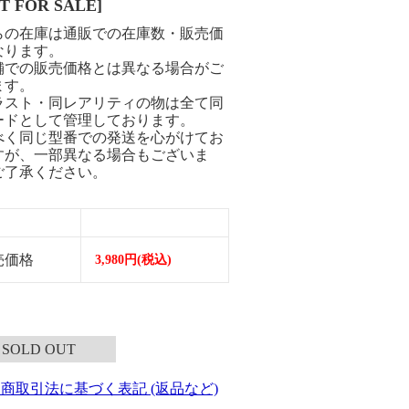
T FOR SALE]
らの在庫は通販での在庫数・販売価
なります。
舗での販売価格とは異なる場合がご
ます。
ラスト・同レアリティの物は全て同
ードとして管理しております。
べく同じ型番での発送を心がけてお
すが、一部異なる場合もございま
ご了承ください。
売価格
3,980円(税込)
SOLD OUT
定商取引法に基づく表記 (返品など)