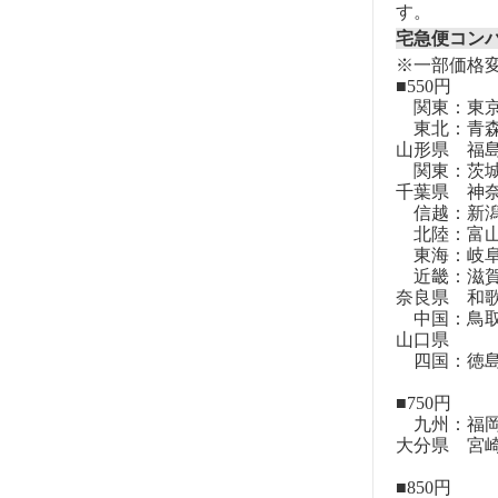
す。
宅急便コン
※一部価格
■550円
関東：東
東北：青森
山形県 福
関東：茨城
千葉県 神
信越：新潟
北陸：富山
東海：岐阜
近畿：滋賀
奈良県 和
中国：鳥取
山口県
四国：徳島
■750円
九州：福岡
大分県 宮
■850円