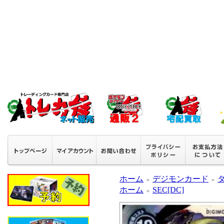
ホーム
デジモンカード
＞
＞
ホーム
SEC[DC]
＞