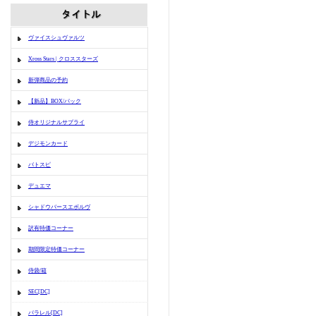
ヴァイスシュヴァルツ
Xross Stars | クロススターズ
新弾商品の予約
【新品】BOX/パック
侍オリジナルサプライ
デジモンカード
バトスピ
デュエマ
シャドウバースエボルヴ
訳有特価コーナー
期間限定特価コーナー
侍袋/箱
SEC[DC]
パラレル[DC]