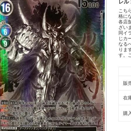
レル B
こち
格に
各店
ざい
同イ
じカ
なる
りま
す。
販
在
購