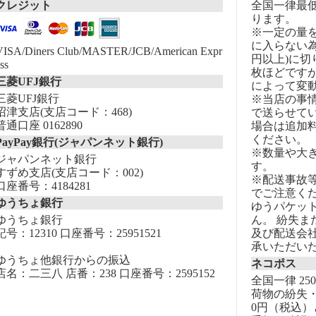
クレジット
全国一律最低
ります。
※一定の量
に入らない為
VISA/Diners Club/MASTER/JCB/American Expr
円以上)に切
ss
枚ほどです
三菱UFJ銀行
によって変
三菱UFJ銀行
※当店の事
沼津支店(支店コード：468)
で送らせて
普通口座 0162890
場合は追加
ください。
PayPay銀行(ジャパンネット銀行)
※数量や大
ジャパンネット銀行
す。
すずめ支店(支店コード：002)
※配送事故
口座番号：4184281
でご注意く
ゆうちょ銀行
ゆうパケッ
ゆうちょ銀行
ん。 紛失
記号：12310 口座番号：25951521
及び配送会
承いただい
ゆうちょ他銀行からの振込
ネコポス
店名：二三八 店番：238 口座番号：2595152
全国一律 25
荷物の紛失・
0円（税込）