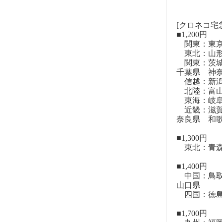
[クロネコ宅
■1,200円
関東：東
東北：山形
関東：茨城
千葉県 神
信越：新潟
北陸：富山
東海：岐阜
近畿：滋賀
奈良県 和
■1,300円
東北：青森
■1,400円
中国：鳥取
山口県
四国：徳島
■1,700円