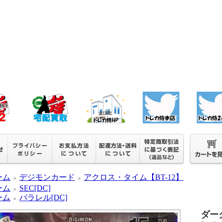
ーム
デジモンカード
アクロス・タイム【BT-12】
＞
＞
ーム
SEC[DC]
＞
ーム
パラレル[DC]
＞
ダー