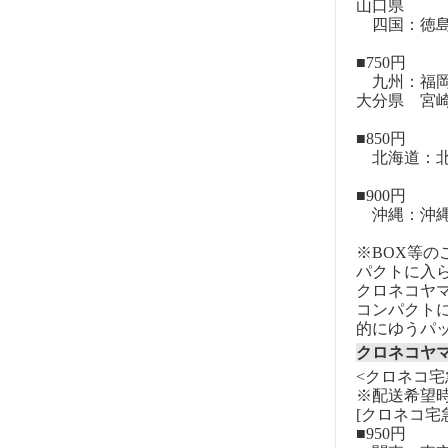
山口県
四国：徳島
■750円
九州：福岡
大分県 宮
■850円
北海道：北
■900円
沖縄：沖
※BOX等
パクトに入
クロネコヤ
コンパクト
的にゆうパ
クロネコヤ
<クロネコ宅
※配送希望
[クロネコ宅
■950円