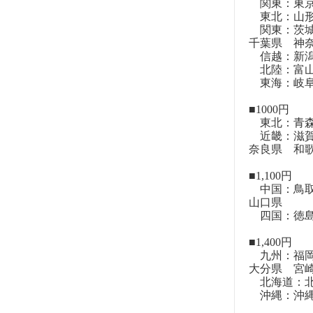
関東：東
東北：山形
関東：茨城
千葉県 神
信越：新潟
北陸：富山
東海：岐阜
■1000円
東北：青森
近畿：滋賀
奈良県 和
■1,100円
中国：鳥取
山口県
四国：徳島
■1,400円
九州：福岡
大分県 宮
北海道：北
沖縄：沖