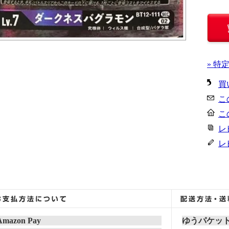
» 特
買
こ
こ
レ
レ
Amazon Pay
ゆうパケッ