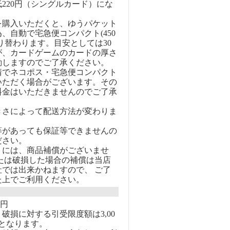
220円（シングルカード）にな
を購入いただくと、ゆうパケット
、自動で宅急便コンパクト(450
り替わります。目安としては30
が、カードゲームのカードの厚さ
動しますのでご了承ください。
情でネコポス・宅急便コンパクト
いただく場合がございます。その
料金はいただきませんのでご了承
きさによって配送方法が変わりま
等があっても保証等できませんの
ださい。
トには、商品補償がございませ
または破損した場合の補償は当店
社では出来かねますので、 ご了
た上でご利用ください。
0円
破損に対する引受限度額は3,00
となります。