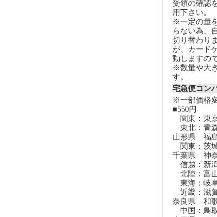
受領の確認
用下さい。
※一定の量
らない為、自
切り替わりま
が、カード
動しますの
※数量や大
す。
宅急便コン
※一部価格
■550円
関東：東
東北：青森
山形県 福
関東：茨城
千葉県 神
信越：新潟
北陸：富山
東海：岐阜
近畿：滋賀
奈良県 和
中国：鳥取