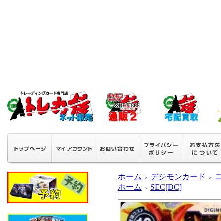
ホーム
デジモンカード
＞
＞
ホーム
SEC[DC]
＞