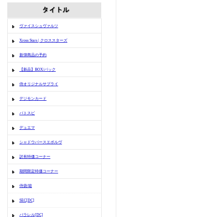
ヴァイスシュヴァルツ
Xross Stars | クロススターズ
新弾商品の予約
【新品】BOX/パック
侍オリジナルサプライ
デジモンカード
バトスピ
デュエマ
シャドウバースエボルヴ
訳有特価コーナー
期間限定特価コーナー
侍袋/箱
SEC[DC]
パラレル[DC]