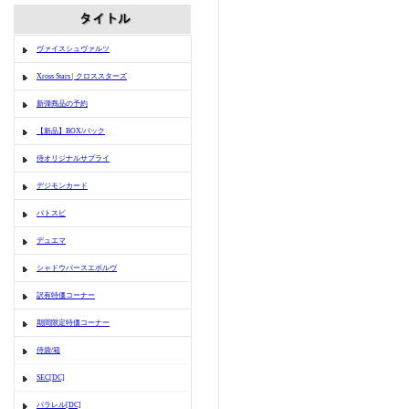
ヴァイスシュヴァルツ
Xross Stars | クロススターズ
新弾商品の予約
【新品】BOX/パック
侍オリジナルサプライ
デジモンカード
バトスピ
デュエマ
シャドウバースエボルヴ
訳有特価コーナー
期間限定特価コーナー
侍袋/箱
SEC[DC]
パラレル[DC]