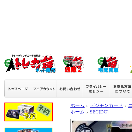
ホーム
デジモンカード
＞
＞
ホーム
SEC[DC]
＞