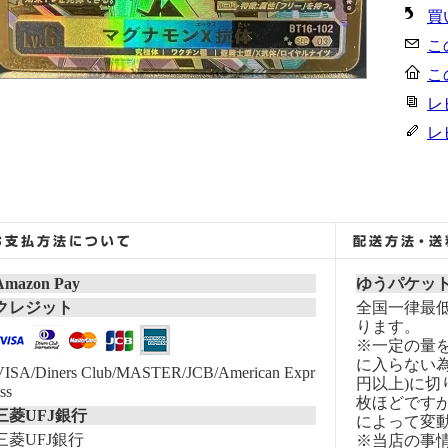
買
こ
こ
レ
レ
Amazon Pay
ゆうパケッ
クレジット
全国一律最低
ります。
※一定の量
に入らない為
VISA/Diners Club/MASTER/JCB/American Expr
円以上)に切
ss
枚ほどです
三菱UFJ銀行
によって変
三菱UFJ銀行
※当店の事