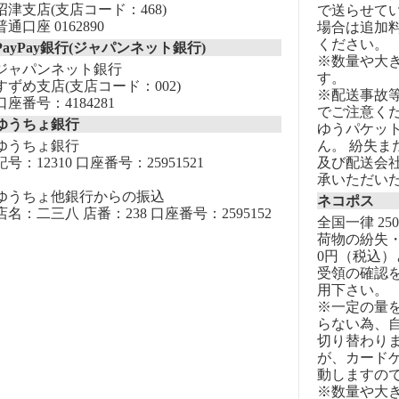
沼津支店(支店コード：468)
で送らせて
普通口座 0162890
場合は追加
ください。
PayPay銀行(ジャパンネット銀行)
※数量や大
ジャパンネット銀行
す。
すずめ支店(支店コード：002)
※配送事故
口座番号：4184281
でご注意く
ゆうちょ銀行
ゆうパケッ
ゆうちょ銀行
ん。 紛失
記号：12310 口座番号：25951521
及び配送会
承いただい
ゆうちょ他銀行からの振込
ネコポス
店名：二三八 店番：238 口座番号：2595152
全国一律 25
荷物の紛失・
0円（税込）
受領の確認
用下さい。
※一定の量
らない為、自
切り替わりま
が、カード
動しますの
※数量や大