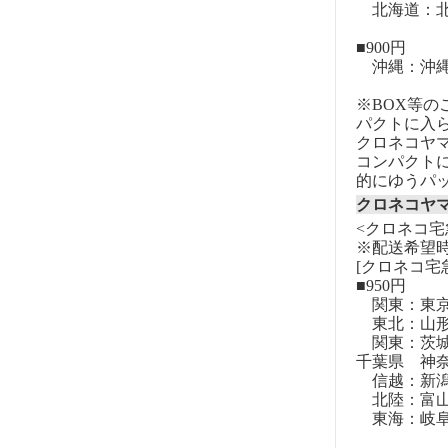
北海道：北
■900円
沖縄：沖
※BOX等
パクトに入
クロネコヤ
コンパクト
的にゆうパ
クロネコヤ
<クロネコ宅
※配送希望
[クロネコ宅
■950円
関東：東
東北：山形
関東：茨城
千葉県 神
信越：新潟
北陸：富山
東海：岐阜