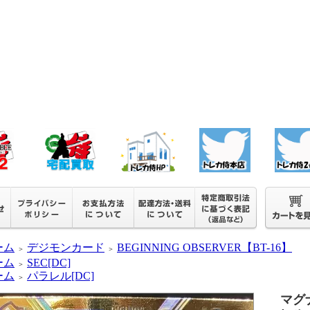
ーム
デジモンカード
BEGINNING OBSERVER【BT-16】
＞
＞
ーム
SEC[DC]
＞
ーム
パラレル[DC]
＞
マグ