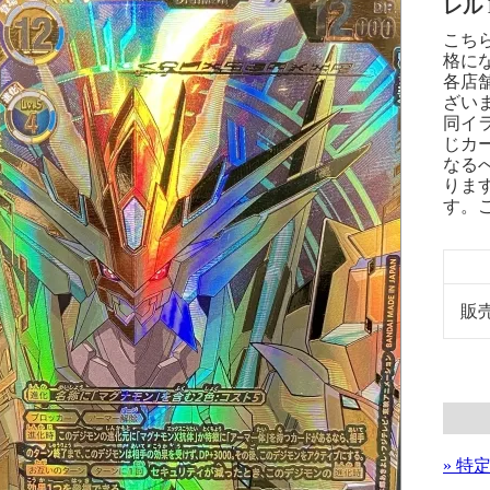
レル B
こち
格に
各店
ざい
同イ
じカ
なる
りま
す。
販
» 特