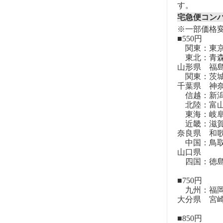
す。
宅急便コン
※一部価格
■550円
関東：東
東北：青森
山形県 福
関東：茨城
千葉県 神
信越：新潟
北陸：富山
東海：岐阜
近畿：滋賀
奈良県 和
中国：鳥取
山口県
四国：徳島
■750円
九州：福岡
大分県 宮
■850円