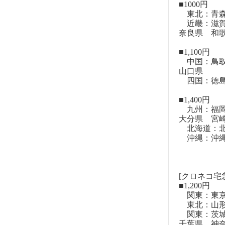
■1000円
東北：青森
近畿：滋賀
奈良県 和
■1,100円
中国：鳥取
山口県
四国：徳島
■1,400円
九州：福岡
大分県 宮
北海道：北
沖縄：沖
[クロネコ宅
■1,200円
関東：東
東北：山形
関東：茨城
千葉県 神