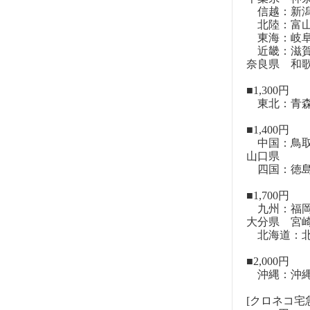
信越：新潟
北陸：富山
東海：岐阜
近畿：滋賀
奈良県 和
■1,300円
東北：青森
■1,400円
中国：鳥取
山口県
四国：徳島
■1,700円
九州：福岡
大分県 宮
北海道：北
■2,000円
沖縄：沖
[クロネコ宅急