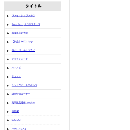
ヴァイスシュヴァルツ
Xross Stars | クロススターズ
新弾商品の予約
【新品】BOX/パック
侍オリジナルサプライ
デジモンカード
バトスピ
デュエマ
シャドウバースエボルヴ
訳有特価コーナー
期間限定特価コーナー
侍袋/箱
SEC[DC]
パラレル[DC]