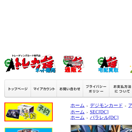
ホーム
デジモンカード
＞
＞
ホーム
SEC[DC]
＞
ホーム
パラレル[DC]
＞