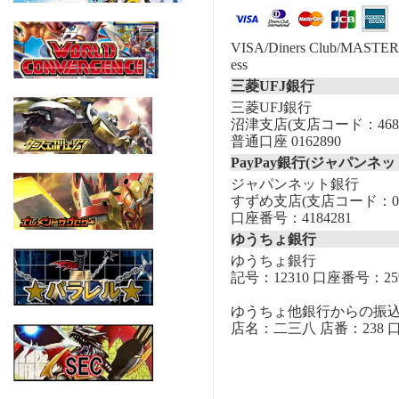
VISA/Diners Club/MASTER/
ess
三菱UFJ銀行
三菱UFJ銀行
沼津支店(支店コード：468
普通口座 0162890
PayPay銀行(ジャパンネッ
ジャパンネット銀行
すずめ支店(支店コード：00
口座番号：4184281
ゆうちょ銀行
ゆうちょ銀行
記号：12310 口座番号：259
ゆうちょ他銀行からの振
店名：二三八 店番：238 口