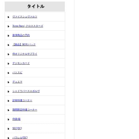
ヴァイスシュヴァルツ
Xross Stars | クロススターズ
新弾商品の予約
【新品】BOX/パック
侍オリジナルサプライ
デジモンカード
バトスピ
デュエマ
シャドウバースエボルヴ
訳有特価コーナー
期間限定特価コーナー
侍袋/箱
SEC[DC]
パラレル[DC]