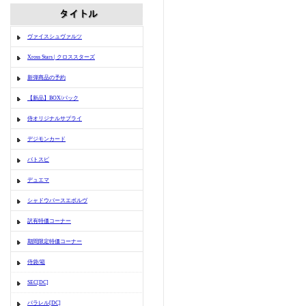
ヴァイスシュヴァルツ
Xross Stars | クロススターズ
新弾商品の予約
【新品】BOX/パック
侍オリジナルサプライ
デジモンカード
バトスピ
デュエマ
シャドウバースエボルヴ
訳有特価コーナー
期間限定特価コーナー
侍袋/箱
SEC[DC]
パラレル[DC]