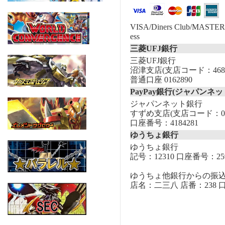
VISA/Diners Club/MASTER/
ess
三菱UFJ銀行
三菱UFJ銀行
沼津支店(支店コード：468
普通口座 0162890
PayPay銀行(ジャパンネッ
ジャパンネット銀行
すずめ支店(支店コード：00
口座番号：4184281
ゆうちょ銀行
ゆうちょ銀行
記号：12310 口座番号：259
ゆうちょ他銀行からの振
店名：二三八 店番：238 口