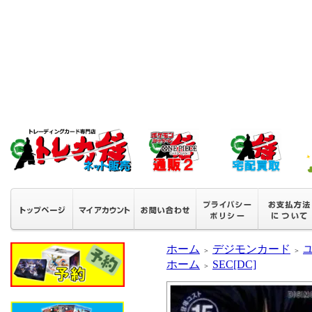
ホーム
デジモンカード
ユ
＞
＞
ホーム
SEC[DC]
＞