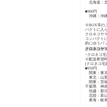
北海道：北
■900円
沖縄：沖
※BOX等
パクトに入
クロネコヤ
コンパクト
的にゆうパ
クロネコヤ
<クロネコ宅
※配送希望
[クロネコ宅
■950円
関東：東
東北：山形
関東：茨城
千葉県 神
信越：新潟
北陸：富山
東海：岐阜