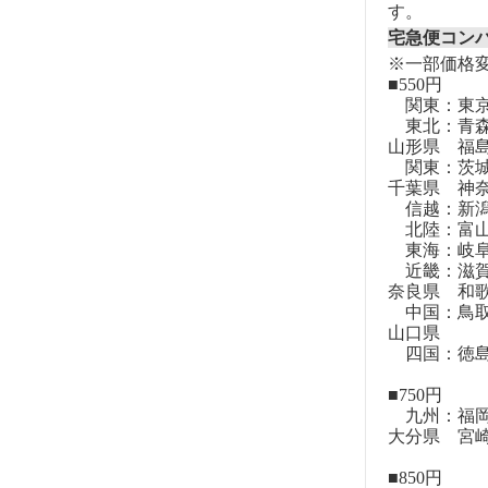
す。
宅急便コン
※一部価格
■550円
関東：東
東北：青森
山形県 福
関東：茨城
千葉県 神
信越：新潟
北陸：富山
東海：岐阜
近畿：滋賀
奈良県 和
中国：鳥取
山口県
四国：徳島
■750円
九州：福岡
大分県 宮
■850円