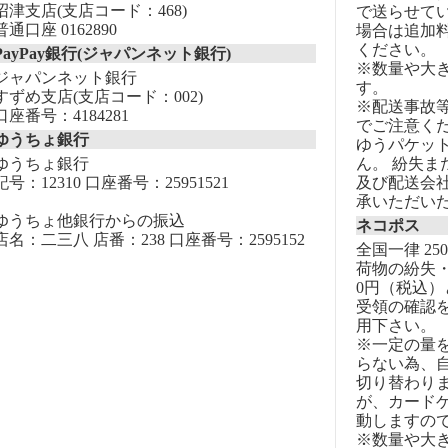
沼津支店(支店コード：468)
で送らせて
普通口座 0162890
場合は追加
ください。
PayPay銀行(ジャパンネット銀行)
※数量や大
ジャパンネット銀行
す。
すずめ支店(支店コード：002)
※配送事故
口座番号：4184281
でご注意く
ゆうちょ銀行
ゆうパケッ
ゆうちょ銀行
ん。 紛失
記号：12310 口座番号：25951521
及び配送会
承いただい
ゆうちょ他銀行からの振込
ネコポス
店名：二三八 店番：238 口座番号：2595152
全国一律 25
荷物の紛失・
0円（税込）
受領の確認
用下さい。
※一定の量
らない為、自
切り替わりま
が、カード
動しますの
※数量や大