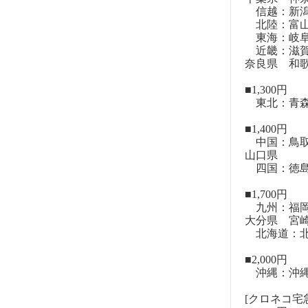
信越：新潟
北陸：富山
東海：岐阜
近畿：滋賀
奈良県 和
■1,300円
東北：青森
■1,400円
中国：鳥取
山口県
四国：徳島
■1,700円
九州：福岡
大分県 宮
北海道：北
■2,000円
沖縄：沖
[クロネコ宅急