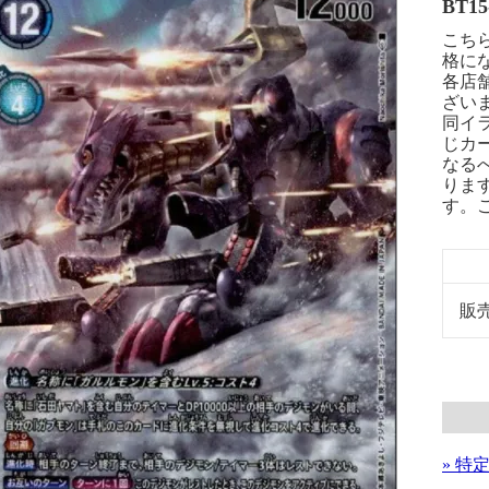
BT15
こち
格に
各店
ざい
同イ
じカ
なる
りま
す。
販
» 特