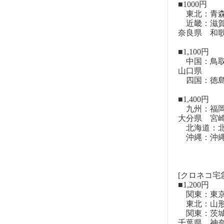
■1000円
東北：青森
近畿：滋賀
奈良県 和
■1,100円
中国：鳥取
山口県
四国：徳島
■1,400円
九州：福岡
大分県 宮
北海道：北
沖縄：沖
[クロネコ宅
■1,200円
関東：東
東北：山形
関東：茨城
千葉県 神