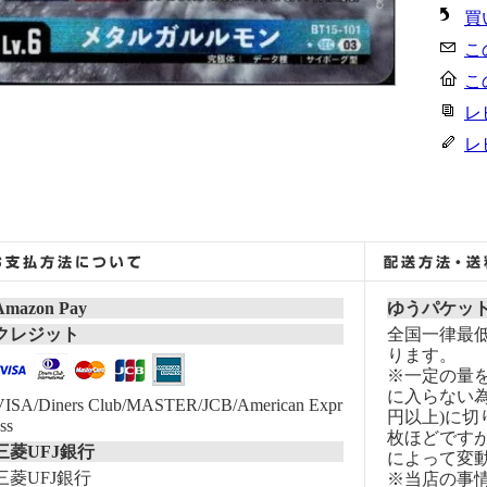
買
こ
こ
レ
レ
Amazon Pay
ゆうパケッ
クレジット
全国一律最低
ります。
※一定の量
に入らない為
VISA/Diners Club/MASTER/JCB/American Expr
円以上)に切
ss
枚ほどです
三菱UFJ銀行
によって変
三菱UFJ銀行
※当店の事