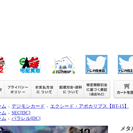
ーム
デジモンカード
エクシード・アポカリプス【BT-15】
＞
＞
ーム
SEC[DC]
＞
ーム
パラレル[DC]
＞
メタ