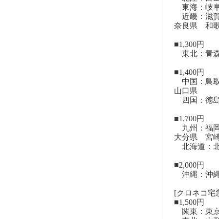
東海：岐阜
近畿：滋賀
奈良県 和
■1,300円
東北：青森
■1,400円
中国：鳥取
山口県
四国：徳島
■1,700円
九州：福岡
大分県 宮
北海道：北
■2,000円
沖縄：沖
[クロネコ宅急
■1,500円
関東：東