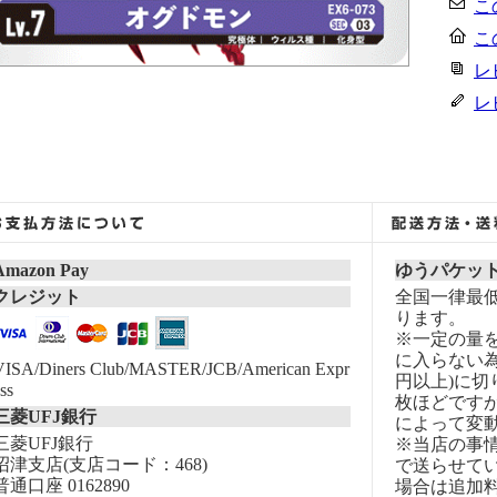
こ
こ
レ
レ
Amazon Pay
ゆうパケッ
クレジット
全国一律最低
ります。
※一定の量
に入らない為
VISA/Diners Club/MASTER/JCB/American Expr
円以上)に切
ss
枚ほどです
三菱UFJ銀行
によって変
三菱UFJ銀行
※当店の事
沼津支店(支店コード：468)
で送らせて
普通口座 0162890
場合は追加