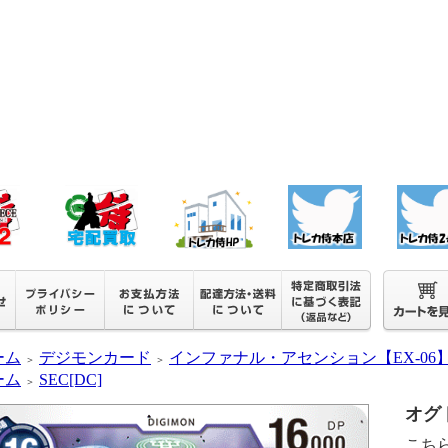
ーム
デジモンカード
インファナル・アセンション【EX-06
＞
＞
ーム
SEC[DC]
＞
オグド
こち