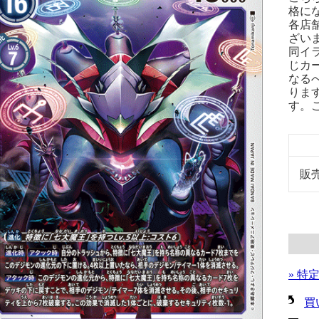
格に
各店
ざい
同イ
じカ
なる
りま
す。
販
» 特
買