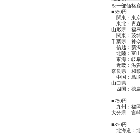
※一部価格
■550円
関東：東
東北：青森
山形県 福
関東：茨城
千葉県 神
信越：新潟
北陸：富山
東海：岐阜
近畿：滋賀
奈良県 和
中国：鳥取
山口県
四国：徳島
■750円
九州：福岡
大分県 宮
■850円
北海道：北