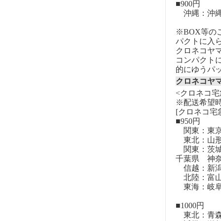
■900円
沖縄：沖
※BOX等
パクトに入
クロネコヤ
コンパクト
的にゆうパ
クロネコヤ
<クロネコ宅
※配送希望
[クロネコ宅
■950円
関東：東
東北：山形
関東：茨城
千葉県 神
信越：新潟
北陸：富山
東海：岐阜
■1000円
東北：青森