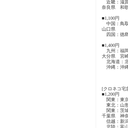
近畿：滋賀
奈良県 和
■1,100円
中国：鳥取
山口県
四国：徳島
■1,400円
九州：福岡
大分県 宮
北海道：北
沖縄：沖
[クロネコ宅
■1,200円
関東：東
東北：山形
関東：茨城
千葉県 神
信越：新潟
北陸：富山