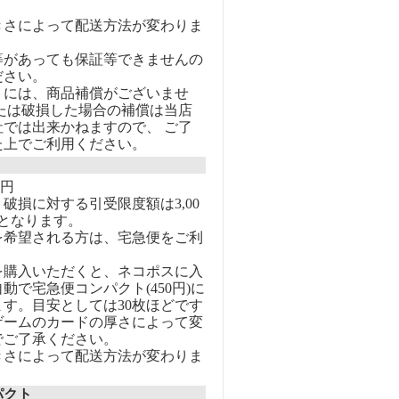
きさによって配送方法が変わりま
等があっても保証等できませんの
ださい。
トには、商品補償がございませ
または破損した場合の補償は当店
社では出来かねますので、 ご了
た上でご利用ください。
0円
破損に対する引受限度額は3,00
となります。
を希望される方は、宅急便をご利
を購入いただくと、ネコポスに入
動で宅急便コンパクト(450円)に
す。目安としては30枚ほどです
ゲームのカードの厚さによって変
でご了承ください。
きさによって配送方法が変わりま
パクト