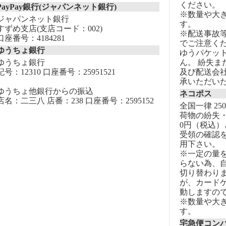
ください。
PayPay銀行(ジャパンネット銀行)
※数量や大
ジャパンネット銀行
す。
すずめ支店(支店コード：002)
※配送事故
口座番号：4184281
でご注意く
ゆうちょ銀行
ゆうパケッ
ゆうちょ銀行
ん。 紛失
記号：12310 口座番号：25951521
及び配送会
承いただい
ゆうちょ他銀行からの振込
ネコポス
店名：二三八 店番：238 口座番号：2595152
全国一律 25
荷物の紛失・
0円（税込）
受領の確認
用下さい。
※一定の量
らない為、自
切り替わりま
が、カード
動しますの
※数量や大
す。
宅急便コン