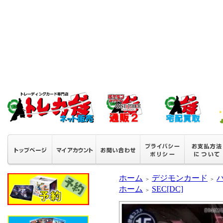
ホーム
デジモンカード
＞
＞
ホーム
SEC[DC]
＞