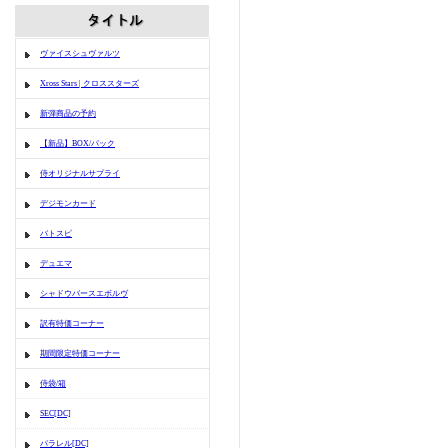
ヴァイスシュヴァルツ
Xross Stars | クロススターズ
新弾商品の予約
【新品】BOX/パック
侍オリジナルサプライ
デジモンカード
バトスピ
デュエマ
シャドウバースエボルヴ
訳有特価コーナー
期間限定特価コーナー
侍袋/箱
SEC[DC]
パラレル[DC]