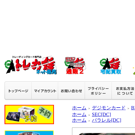
ホーム
デジモンカード
B
＞
＞
ホーム
SEC[DC]
＞
ホーム
パラレル[DC]
＞