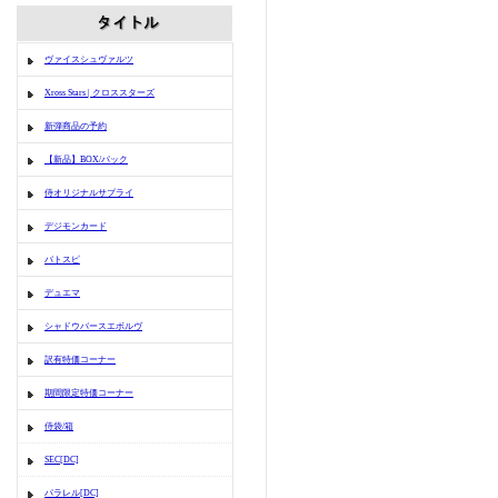
ヴァイスシュヴァルツ
Xross Stars | クロススターズ
新弾商品の予約
【新品】BOX/パック
侍オリジナルサプライ
デジモンカード
バトスピ
デュエマ
シャドウバースエボルヴ
訳有特価コーナー
期間限定特価コーナー
侍袋/箱
SEC[DC]
パラレル[DC]