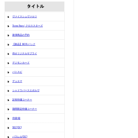
ヴァイスシュヴァルツ
Xross Stars | クロススターズ
新弾商品の予約
【新品】BOX/パック
侍オリジナルサプライ
デジモンカード
バトスピ
デュエマ
シャドウバースエボルヴ
訳有特価コーナー
期間限定特価コーナー
侍袋/箱
SEC[DC]
パラレル[DC]