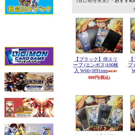
[並び順を変更]
・おすすめ
【ブラック】侍スリ
【
ーブ (エンボス)100枚
ブ 
入 W66×H91mm
W
800円(税込)