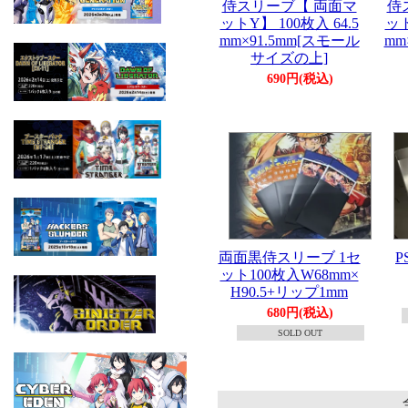
侍スリーブ【 両面マ
侍
ットY】 100枚入 64.5
ット
mm×91.5mm[スモール
mm
サイズの上]
690円(税込)
両面黒侍スリーブ 1セ
P
ット100枚入W68mm×
H90.5+リップ1mm
680円(税込)
SOLD OUT