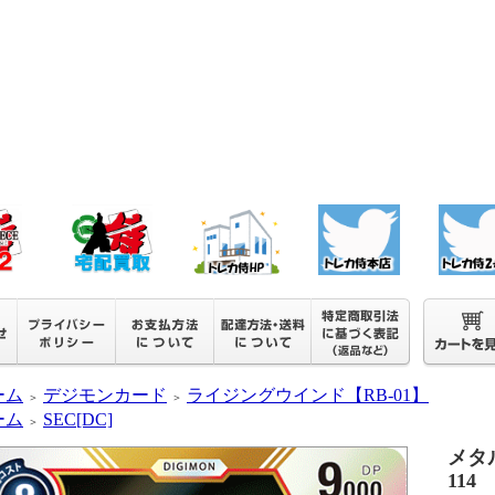
ーム
デジモンカード
ライジングウインド【RB-01】
＞
＞
ーム
SEC[DC]
＞
メタル
114