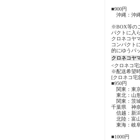
■900円
沖縄：沖
※BOX等
パクトに入
クロネコヤ
コンパクト
的にゆうパ
クロネコヤ
<クロネコ宅
※配送希望
[クロネコ宅
■950円
関東：東
東北：山形
関東：茨城
千葉県 神
信越：新潟
北陸：富山
東海：岐阜
■1000円