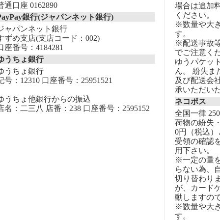
普通口座 0162890
場合は追加
ください。
PayPay銀行(ジャパンネット銀行)
※数量や大
ジャパンネット銀行
す。
すずめ支店(支店コード：002)
※配送事故
口座番号：4184281
でご注意く
ゆうちょ銀行
ゆうパケッ
ゆうちょ銀行
ん。 紛失
記号：12310 口座番号：25951521
及び配送会
承いただい
ゆうちょ他銀行からの振込
ネコポス
店名：二三八 店番：238 口座番号：2595152
全国一律 25
荷物の紛失・
0円（税込）
受領の確認
用下さい。
※一定の量
らない為、自
切り替わりま
が、カード
動しますの
※数量や大
す。