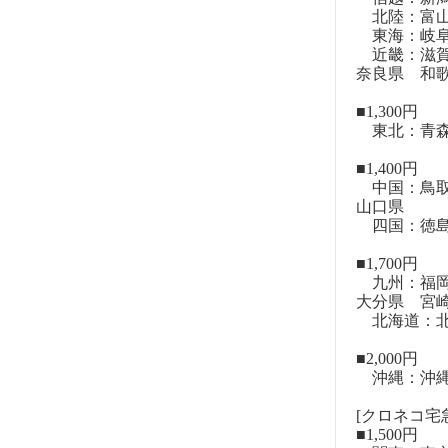
北陸：富山
東海：岐阜
近畿：滋賀
奈良県 和
■1,300円
東北：青森
■1,400円
中国：鳥取
山口県
四国：徳島
■1,700円
九州：福岡
大分県 宮
北海道：北
■2,000円
沖縄：沖
[クロネコ宅急
■1,500円