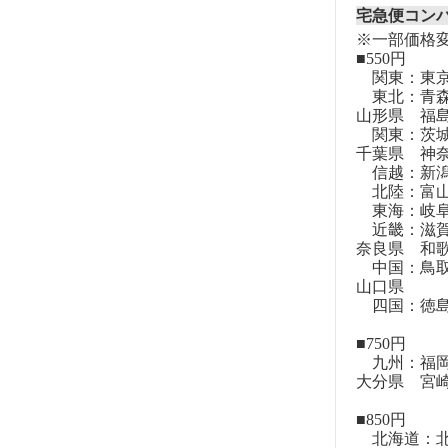
宅急便コン
※一部価格
■550円
関東：東
東北：青森
山形県 福
関東：茨城
千葉県 神
信越：新潟
北陸：富山
東海：岐阜
近畿：滋賀
奈良県 和
中国：鳥取
山口県
四国：徳島
■750円
九州：福岡
大分県 宮
■850円
北海道：北