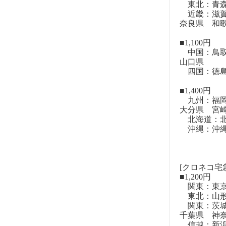
東北：青森
近畿：滋賀
奈良県 和
■1,100円
中国：鳥取
山口県
四国：徳島
■1,400円
九州：福岡
大分県 宮
北海道：北
沖縄：沖
[クロネコ宅
■1,200円
関東：東
東北：山形
関東：茨城
千葉県 神
信越：新潟