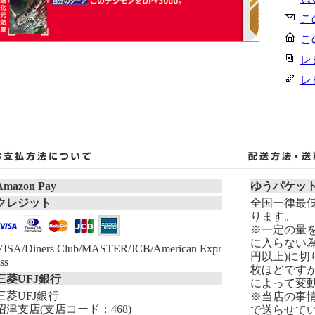
こ
こ
レ
レ
Amazon Pay
ゆうパケッ
クレジット
全国一律最低
ります。
※一定の量
に入らない為
VISA/Diners Club/MASTER/JCB/American Expr
円以上)に切
ss
枚ほどです
三菱UFJ銀行
によって変
三菱UFJ銀行
※当店の事
沼津支店(支店コード：468)
で送らせて