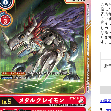
こち
格に
各店
ざい
同イ
じカ
なる
りま
す。
販
» 特
買