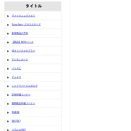
ヴァイスシュヴァルツ
Xross Stars | クロススターズ
新弾商品の予約
【新品】BOX/パック
侍オリジナルサプライ
デジモンカード
バトスピ
デュエマ
シャドウバースエボルヴ
訳有特価コーナー
期間限定特価コーナー
侍袋/箱
SEC[DC]
パラレル[DC]