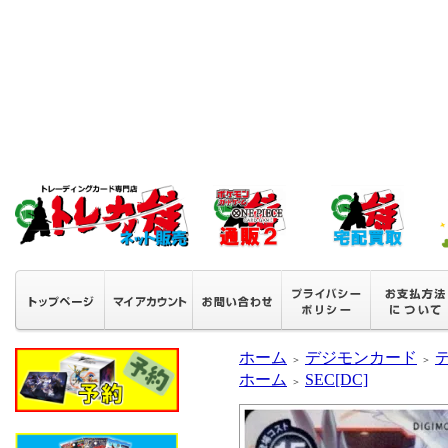
ホーム
デジモンカード
＞
＞
ホーム
SEC[DC]
＞