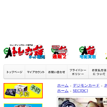
ホーム
デジモンカード
＞
＞
ホーム
SEC[DC]
＞