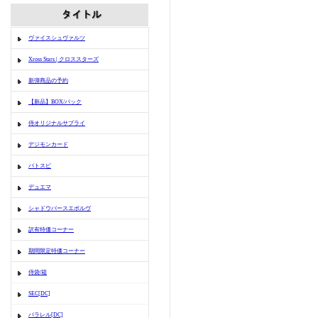
ヴァイスシュヴァルツ
Xross Stars | クロススターズ
新弾商品の予約
【新品】BOX/パック
侍オリジナルサプライ
デジモンカード
バトスピ
デュエマ
シャドウバースエボルヴ
訳有特価コーナー
期間限定特価コーナー
侍袋/箱
SEC[DC]
パラレル[DC]