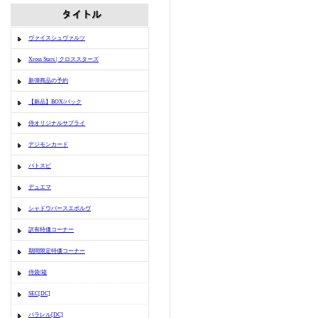
ヴァイスシュヴァルツ
Xross Stars | クロススターズ
新弾商品の予約
【新品】BOX/パック
侍オリジナルサプライ
デジモンカード
バトスピ
デュエマ
シャドウバースエボルヴ
訳有特価コーナー
期間限定特価コーナー
侍袋/箱
SEC[DC]
パラレル[DC]