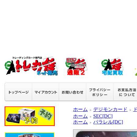
ホーム
デジモンカード
＞
＞
ホーム
SEC[DC]
＞
ホーム
パラレル[DC]
＞