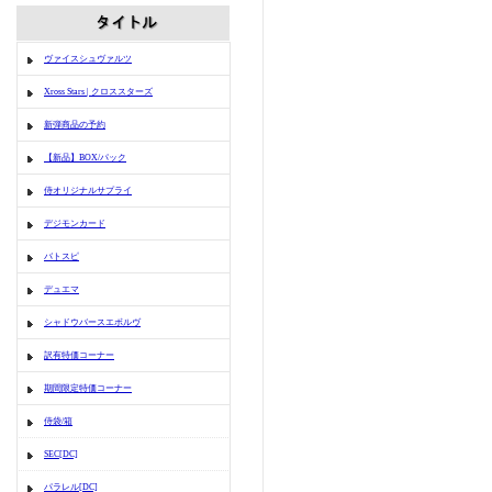
ヴァイスシュヴァルツ
Xross Stars | クロススターズ
新弾商品の予約
【新品】BOX/パック
侍オリジナルサプライ
デジモンカード
バトスピ
デュエマ
シャドウバースエボルヴ
訳有特価コーナー
期間限定特価コーナー
侍袋/箱
SEC[DC]
パラレル[DC]