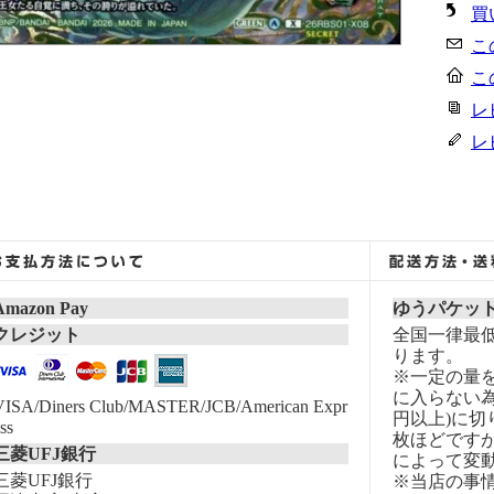
買
こ
こ
レ
レ
Amazon Pay
ゆうパケッ
クレジット
全国一律最低
ります。
※一定の量
に入らない為
VISA/Diners Club/MASTER/JCB/American Expr
円以上)に切
ss
枚ほどです
三菱UFJ銀行
によって変
三菱UFJ銀行
※当店の事