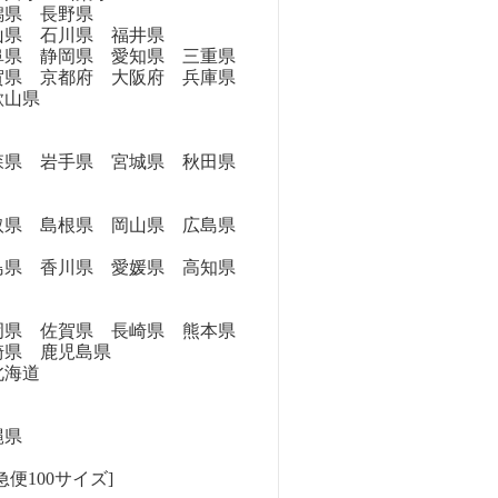
県 長野県
県 石川県 福井県
県 静岡県 愛知県 三重県
県 京都府 大阪府 兵庫県
歌山県
県 岩手県 宮城県 秋田県
県 島根県 岡山県 広島県
県 香川県 愛媛県 高知県
県 佐賀県 長崎県 熊本県
崎県 鹿児島県
海道
縄県
便100サイズ]