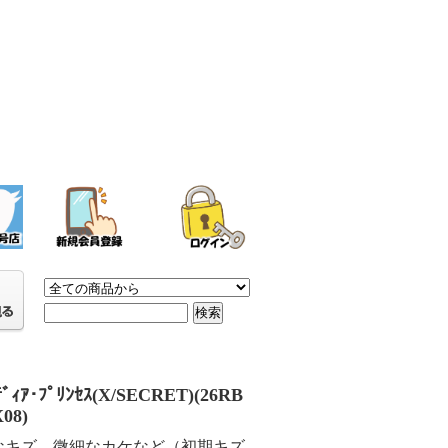
ﾃﾞｨｱ･ﾌﾟﾘﾝｾｽ(X/SECRET)(26RB
X08)
なキズ、微細なカケなど（初期キズ