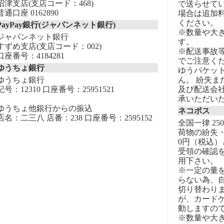
沼津支店(支店コード：468)
で送らせて
普通口座 0162890
場合は追加
ください。
PayPay銀行(ジャパンネット銀行)
※数量や大
ジャパンネット銀行
す。
すずめ支店(支店コード：002)
※配送事故
口座番号：4184281
でご注意く
ゆうちょ銀行
ゆうパケッ
ゆうちょ銀行
ん。 紛失
記号：12310 口座番号：25951521
及び配送会
承いただい
ゆうちょ他銀行からの振込
ネコポス
店名：二三八 店番：238 口座番号：2595152
全国一律 25
荷物の紛失・
0円（税込）
受領の確認
用下さい。
※一定の量
らない為、自
切り替わりま
が、カード
動しますの
※数量や大