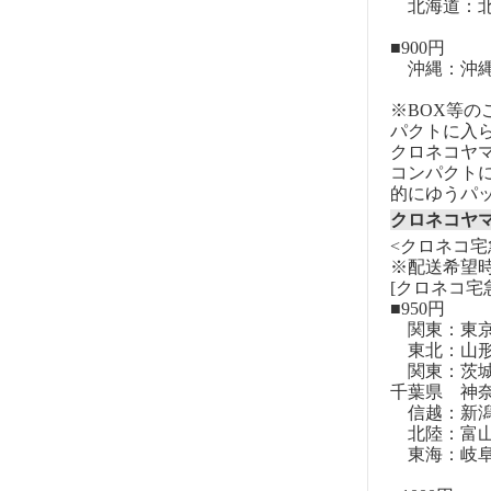
北海道：北
■900円
沖縄：沖
※BOX等
パクトに入
クロネコヤ
コンパクト
的にゆうパ
クロネコヤ
<クロネコ宅
※配送希望
[クロネコ宅
■950円
関東：東
東北：山形
関東：茨城
千葉県 神
信越：新潟
北陸：富山
東海：岐阜