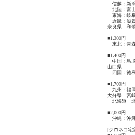
信越：新潟
北陸：富山
東海：岐阜
近畿：滋賀
奈良県 和
■1,300円
東北：青森
■1,400円
中国：鳥取
山口県
四国：徳島
■1,700円
九州：福岡
大分県 宮
北海道：北
■2,000円
沖縄：沖
[クロネコ宅急