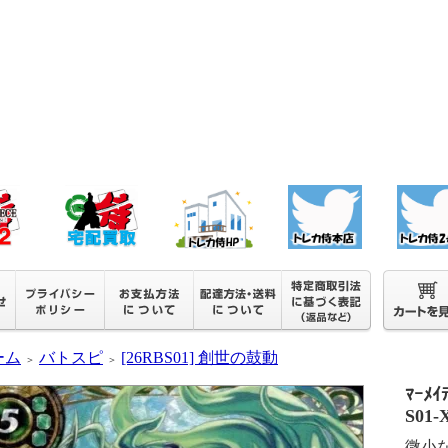
ーム
バトスピ
[26RBS01] 創世の鼓動
＞
＞
ﾏｰﾒｲ
S01-
微小