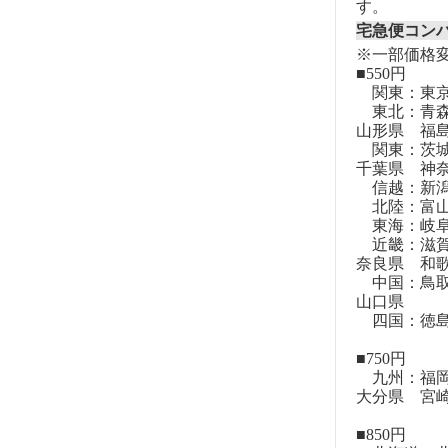
す。
宅急便コン
※一部価格
■550円
関東：東
東北：青森
山形県 福
関東：茨城
千葉県 神
信越：新潟
北陸：富山
東海：岐阜
近畿：滋賀
奈良県 和
中国：鳥取
山口県
四国：徳島
■750円
九州：福岡
大分県 宮
■850円