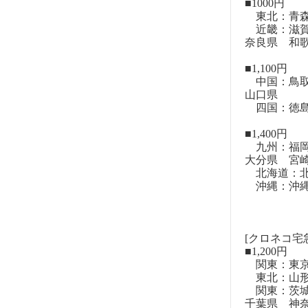
■1000円
東北：青森
近畿：滋賀
奈良県 和
■1,100円
中国：鳥取
山口県
四国：徳島
■1,400円
九州：福岡
大分県 宮
北海道：北
沖縄：沖
[クロネコ宅
■1,200円
関東：東
東北：山形
関東：茨城
千葉県 神