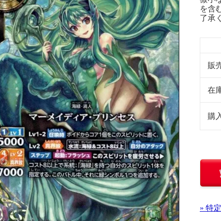
を含
了承
販
在
購
» 特