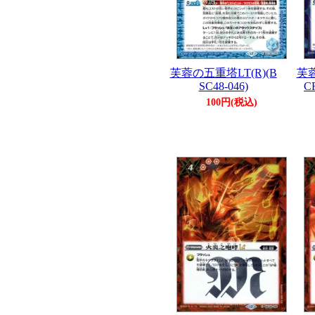
芙蓉の五重塔LT(R)(B
芙蓉
SC48-046)
C
100円(税込)