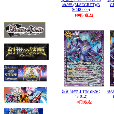
焔ﾉ型-(M/SECRET)(B
C
SC48-009)
100円(税込)
妖術師ﾔｸﾓLT(M)(BSC
妖術
48-012)
50円(税込)