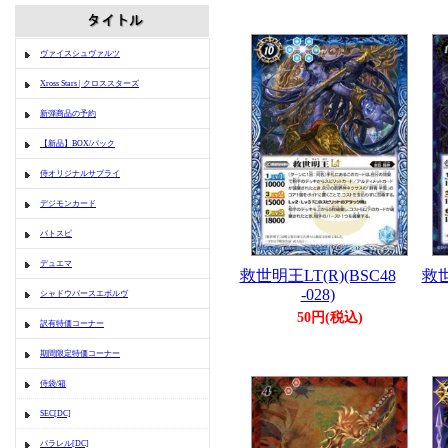
ヴァイスシュヴァルツ
Xross Stars | クロススターズ
新弾商品の予約
【新品】BOX/パック
侍オリジナルサプライ
デジモンカード
バトスピ
デュエマ
救世明王LT(R)(BSC48
救世
-028)
シャドウバースエボルヴ
50円(税込)
訳有特価コーナー
期間限定特価コーナー
侍袋/箱
SEC[DC]
パラレル[DC]