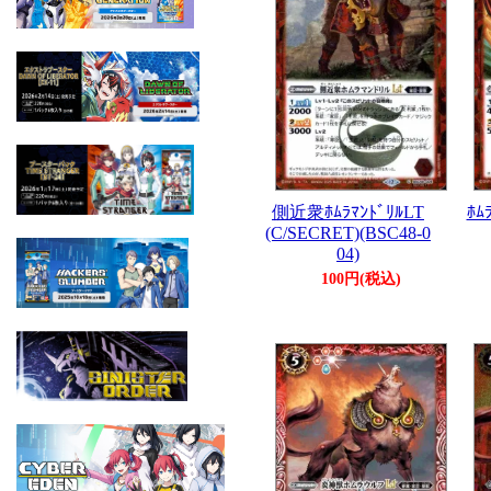
側近衆ﾎﾑﾗﾏﾝﾄﾞﾘﾙLT
ﾎﾑ
(C/SECRET)(BSC48-0
04)
100円(税込)