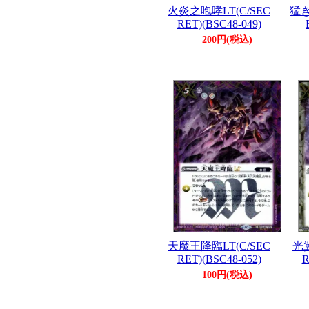
火炎之咆哮LT(C/SEC
猛き
RET)(BSC48-049)
200円(税込)
天魔王降臨LT(C/SEC
光翼
RET)(BSC48-052)
R
100円(税込)