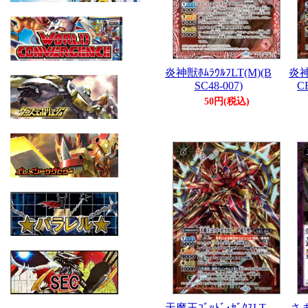
炎神獣ﾎﾑﾗｳﾙﾌLT(M)(B
炎神
SC48-007)
C
50円(税込)
天魔王ｺﾞｯﾄﾞ･ｾﾞｸｽLT -
さま