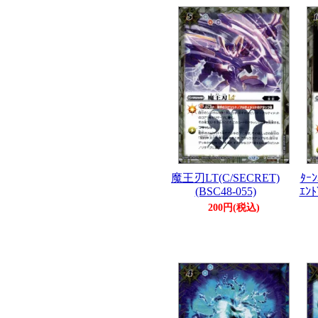
魔王刃LT(C/SECRET)
ﾀｰ
(BSC48-055)
ｴﾝ
200円(税込)