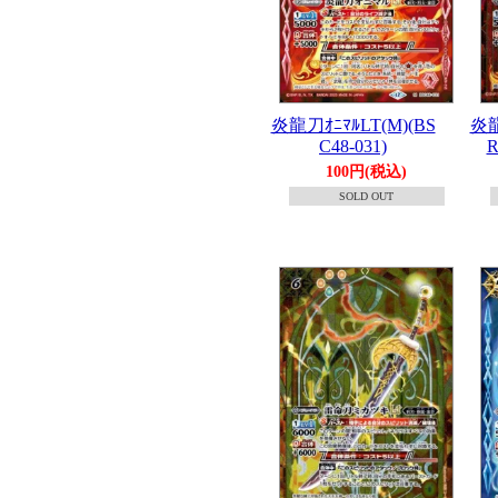
炎龍刀ｵﾆﾏﾙLT(M)(BS
炎龍
C48-031)
R
100円(税込)
SOLD OUT