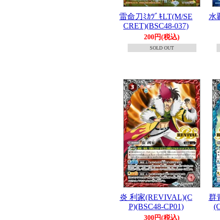
雷命刀ﾐｶﾂﾞｷLT(M/SE
水覇
CRET)(BSC48-037)
200円(税込)
SOLD OUT
炎 利家(REVIVAL)(C
群青
P)(BSC48-CP01)
(
300円(税込)