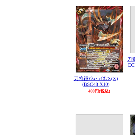
刀将
EC
刀将鎧ｱｼｭ･ﾗｲｵﾝX(X)
(BSC48-X10)
400円(税込)