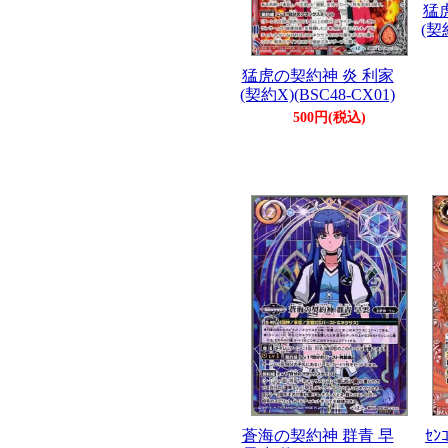
猛
(契
猛虎の契約神 炎 利家
(契約X)(BSC48-CX01)
500円(税込)
蒼海の契約神 群青 早
ｾﾝ