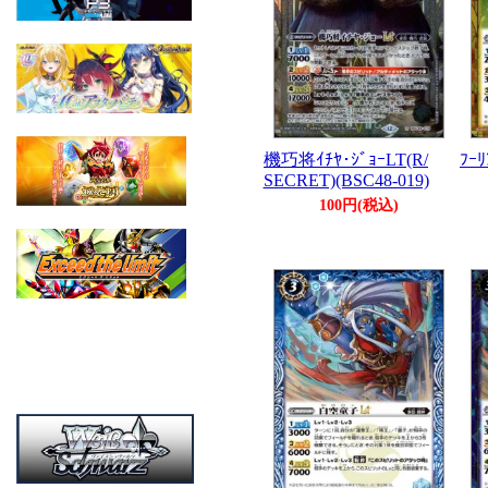
機巧将ｲﾁﾔ･ｼﾞｮｰLT(R/
ﾌｰﾘ
SECRET)(BSC48-019)
100円(税込)