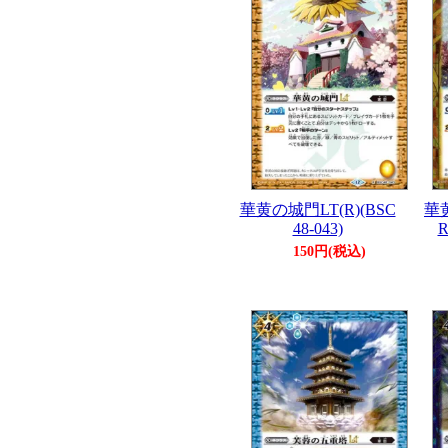
華黄の城門LT(R)(BSC
華黄
48-043)
R
150円(税込)