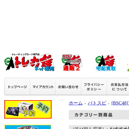
ホーム
バトスピ
[BSC
＞
＞