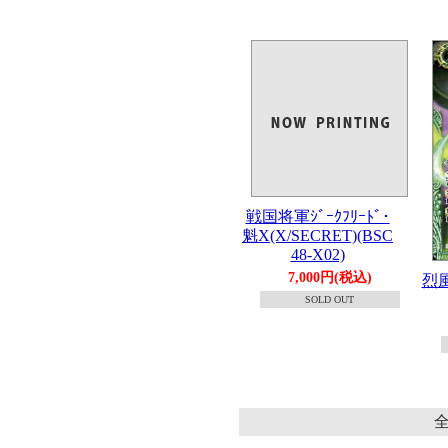
戦国将軍ｼﾞｰｸﾌﾘｰﾄﾞ･
魁X(X/SECRET)(BSC
48-X02)
7,000円(税込)
烈風
SOLD OUT
全