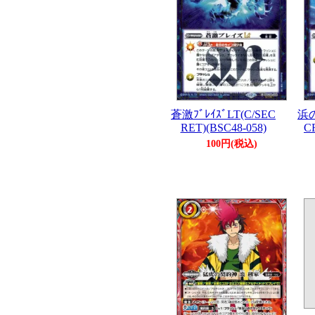
蒼激ﾌﾞﾚｲｽﾞLT(C/SEC
浜
RET)(BSC48-058)
C
100円(税込)