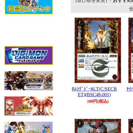
[並び順を変更]
・おすすめ
全
ﾎﾑﾗｸﾞﾄﾞｰﾙLT(C/SECR
ﾔｲ
ET)(BSC48-001)
100円(税込)