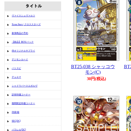
ヴァイスシュヴァルツ
Xross Stars | クロススターズ
新弾商品の予約
【新品】BOX/パック
侍オリジナルサプライ
デジモンカード
BT25-038 シャッコウ
BT
バトスピ
モン(C)
デュエマ
30円(税込)
シャドウバースエボルヴ
訳有特価コーナー
期間限定特価コーナー
侍袋/箱
SEC[DC]
パラレル[DC]