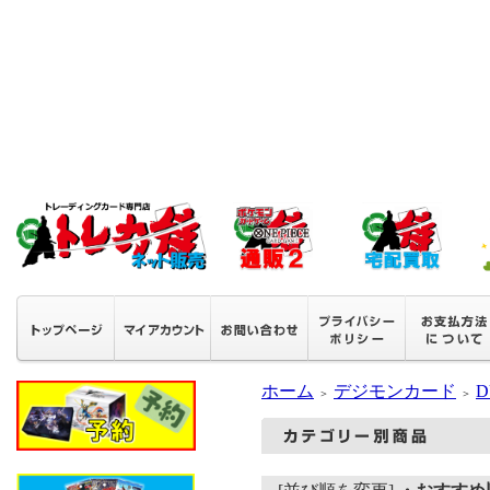
ホーム
デジモンカード
D
＞
＞