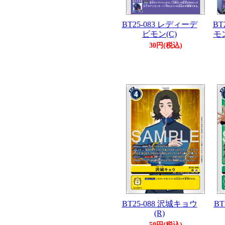
BT25-083 レディーデ
BT
ビモン(C)
モ
30円(税込)
BT25-088 沢城キョウ
BT
(R)
50円(税込)