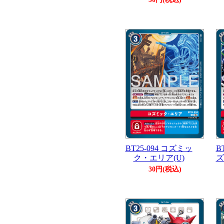
BT25-094 コズミッ
B
ク・エリア(U)
ズ
30円(税込)