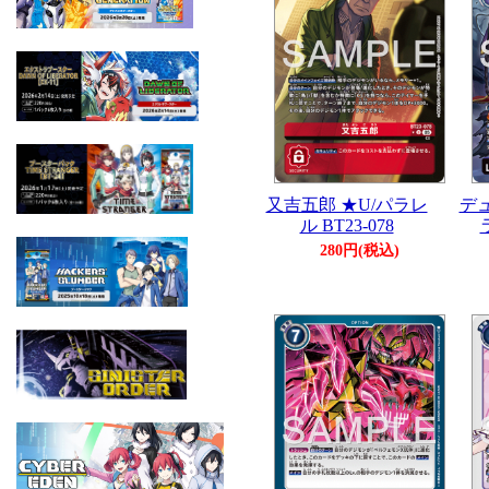
又吉五郎 ★U/パラレ
デュ
ル BT23-078
280円(税込)