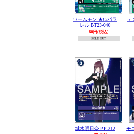
ワームモン ★C/パラ
テ
レル BT23-040
80円(税込)
SOLD OUT
城木明日奈 P P-212
モニ