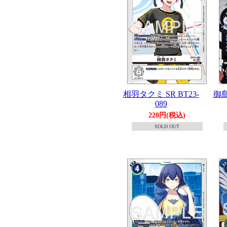
相羽タクミ SR BT23-
御島
089
220円(税込)
SOLD OUT