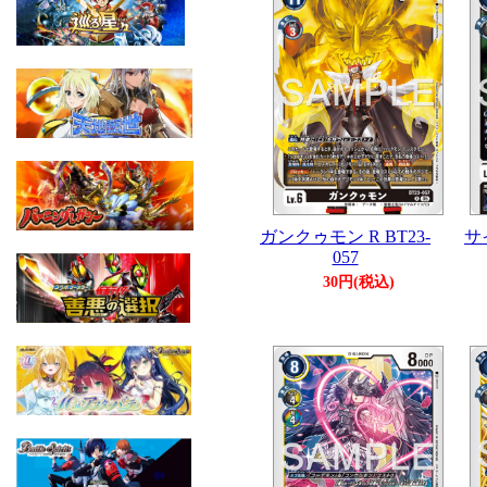
ガンクゥモン R BT23-
サ
057
30円(税込)