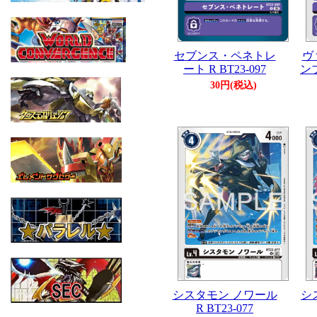
セブンス・ペネトレ
ヴ
ート R BT23-097
ンブ
30円(税込)
シスタモン ノワール
シ
R BT23-077