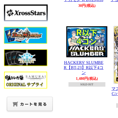
30円(税込)
HACKERS' SLUMBE
R【BT-23】R以下4コ
ン
1,480円(税込)
SOLD OUT
マ
C/