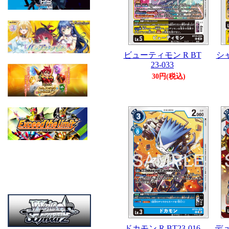
ビューティモン R BT
シャ
23-033
30円(税込)
ドカモン R BT23-016
デュ