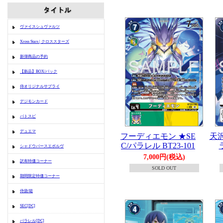
ヴァイスシュヴァルツ
Xross Stars | クロススターズ
新弾商品の予約
【新品】BOX/パック
侍オリジナルサプライ
デジモンカード
バトスピ
デュエマ
フーディエモン ★SE
天沢
C/パラレル BT23-101
シャドウバースエボルヴ
7,000円(税込)
訳有特価コーナー
SOLD OUT
期間限定特価コーナー
侍袋/箱
SEC[DC]
パラレル[DC]