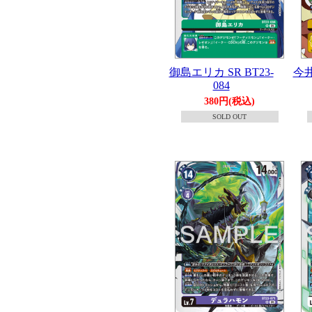
御島エリカ SR BT23-
今井
084
380円(税込)
SOLD OUT