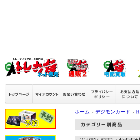
ホーム
デジモンカード
H
＞
＞