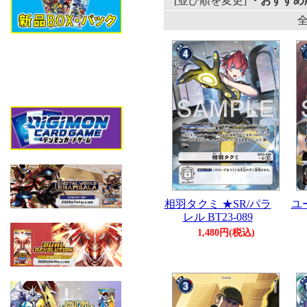
[並び順を変更]
・おすすめ
全
相羽タクミ ★SR/パラ
ユ
レル BT23-089
1,480円(税込)