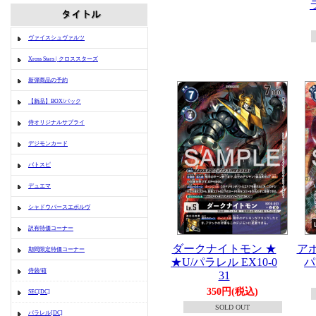
ヴァイスシュヴァルツ
Xross Stars | クロススターズ
新弾商品の予約
【新品】BOX/パック
侍オリジナルサプライ
デジモンカード
バトスピ
デュエマ
シャドウバースエボルヴ
訳有特価コーナー
ダークナイトモン ★
アポ
期間限定特価コーナー
★U/パラレル EX10-0
パ
侍袋/箱
31
350円(税込)
SEC[DC]
SOLD OUT
パラレル[DC]