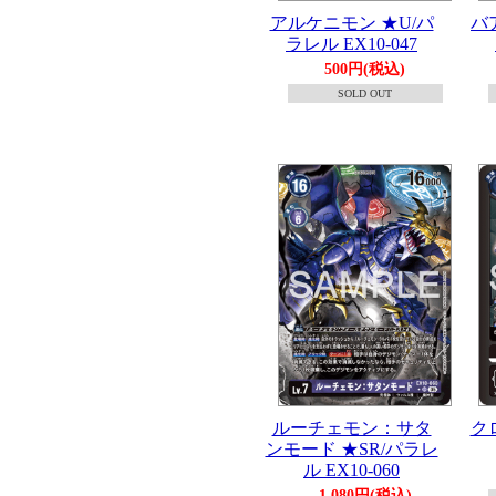
アルケニモン ★U/パ
バ
ラレル EX10-047
500円(税込)
SOLD OUT
ルーチェモン：サタ
ク
ンモード ★SR/パラレ
ル EX10-060
1,080円(税込)