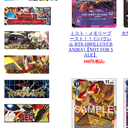
ミスト・メモリーブ
大
ースト！！ C/パラレ
ル BT8-108[ILLUST.B
ANIRA]【NOT FOR S
ALE】
600円(税込)