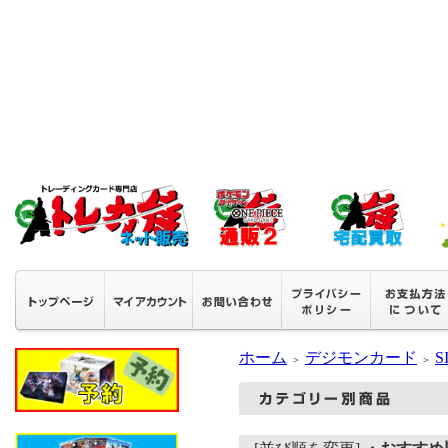
ホーム
デジモンカード
S
＞
＞