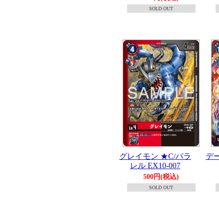
SOLD OUT
グレイモン ★C/パラ
デー
レル EX10-007
500円(税込)
SOLD OUT