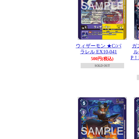
ウィザーモン ★C/パ
ガ
ラレル EX10-041
ル 
P！
500円(税込)
SOLD OUT