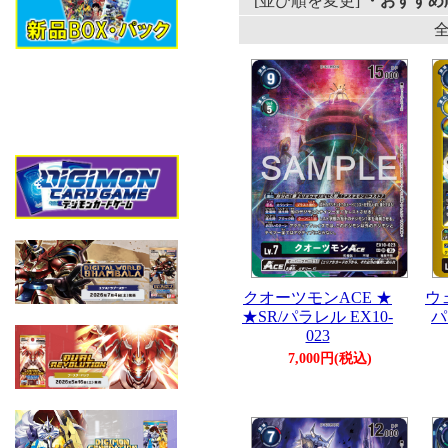
[並び順を変更]
・おすすめ
全
クオーツモンACE ★
ウ
★SR/パラレル EX10-
パ
023
7,000円(税込)