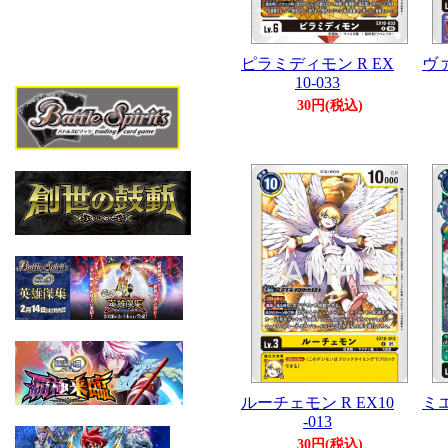
ピラミディモン R EX
ヴァ
10-033
30円(税込)
ルーチェモン R EX10
ミエ
-013
30円(税込)