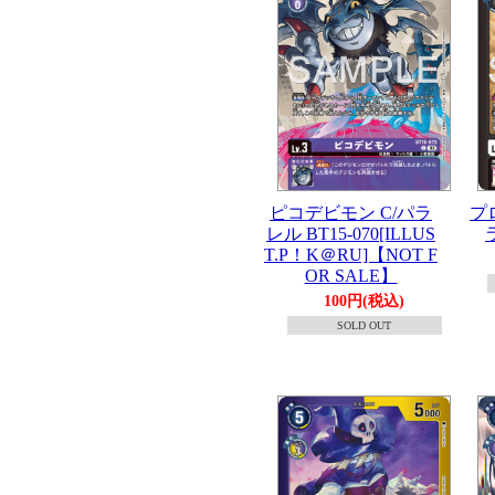
ピコデビモン C/パラ
プ
レル BT15-070[ILLUS
T.P！K＠RU]【NOT F
OR SALE】
100円(税込)
SOLD OUT