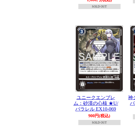
SOLD OUT
ユニークエンブレ
神
ム：砂漠の心核 ★U/
パ
パラレル EX10-069
900円(税込)
SOLD OUT