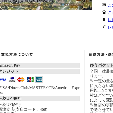
こ
こ
レ
レ
Amazon Pay
ゆうパケッ
クレジット
全国一律最低
ります。
※一定の量
に入らない為
VISA/Diners Club/MASTER/JCB/American Expr
円以上)に切
ss
枚ほどです
三菱UFJ銀行
によって変
三菱UFJ銀行
※当店の事
沼津支店(支店コード：468)
で送らせて