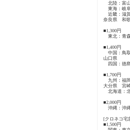
北陸：富山
東海：岐阜
近畿：滋賀
奈良県 和
■1,300円
東北：青森
■1,400円
中国：鳥取
山口県
四国：徳島
■1,700円
九州：福岡
大分県 宮
北海道：北
■2,000円
沖縄：沖
[クロネコ宅急
■1,500円
関東：東