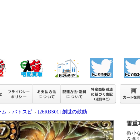
ーム
バトスピ
[26RBS01] 創世の鼓動
＞
＞
雷重ｴﾇ
微小
を含