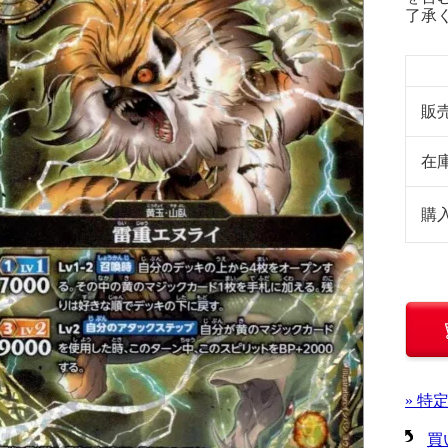
了承
販
在
購
» 特
買