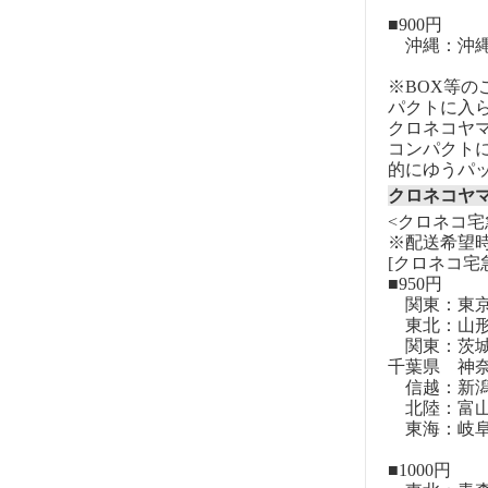
■900円
沖縄：沖
※BOX等
パクトに入
クロネコヤ
コンパクト
的にゆうパ
クロネコヤ
<クロネコ宅
※配送希望
[クロネコ宅
■950円
関東：東
東北：山形
関東：茨城
千葉県 神
信越：新潟
北陸：富山
東海：岐阜
■1000円