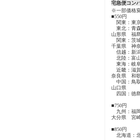
宅急便コン
※一部価格
■550円
関東：東
東北：青森
山形県 福
関東：茨城
千葉県 神
信越：新潟
北陸：富山
東海：岐阜
近畿：滋賀
奈良県 和
中国：鳥取
山口県
四国：徳島
■750円
九州：福岡
大分県 宮
■850円
北海道：北