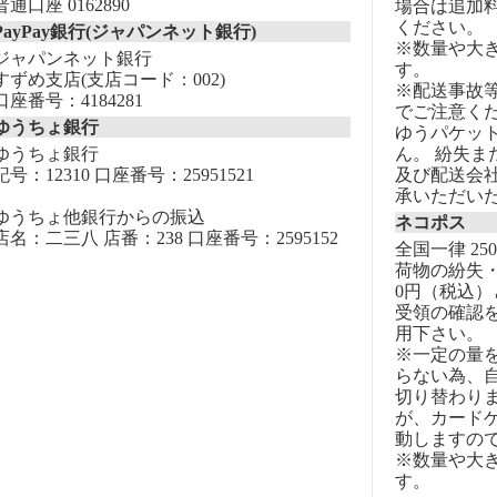
普通口座 0162890
場合は追加
ください。
PayPay銀行(ジャパンネット銀行)
※数量や大
ジャパンネット銀行
す。
すずめ支店(支店コード：002)
※配送事故
口座番号：4184281
でご注意く
ゆうちょ銀行
ゆうパケッ
ゆうちょ銀行
ん。 紛失
記号：12310 口座番号：25951521
及び配送会
承いただい
ゆうちょ他銀行からの振込
ネコポス
店名：二三八 店番：238 口座番号：2595152
全国一律 25
荷物の紛失・
0円（税込）
受領の確認
用下さい。
※一定の量
らない為、自
切り替わりま
が、カード
動しますの
※数量や大
す。