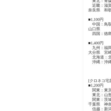
東北：青森
近畿：滋賀
奈良県 和
■1,100円
中国：鳥取
山口県
四国：徳島
■1,400円
九州：福岡
大分県 宮
北海道：北
沖縄：沖
[クロネコ宅
■1,200円
関東：東
東北：山形
関東：茨城
千葉県 神
信越：新潟