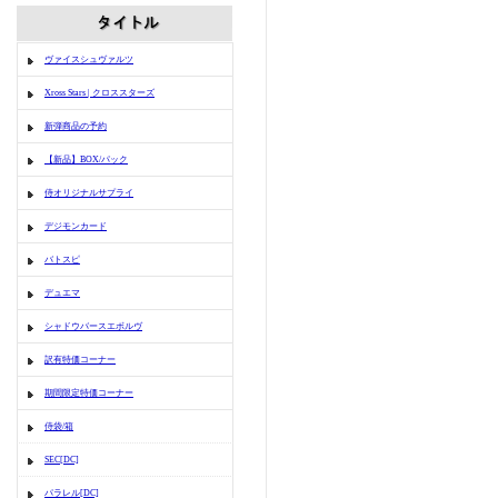
ヴァイスシュヴァルツ
Xross Stars | クロススターズ
新弾商品の予約
【新品】BOX/パック
侍オリジナルサプライ
デジモンカード
バトスピ
デュエマ
シャドウバースエボルヴ
訳有特価コーナー
期間限定特価コーナー
侍袋/箱
SEC[DC]
パラレル[DC]