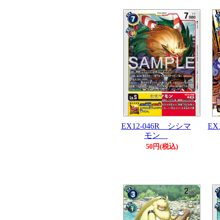
EX12-046R シシマ
EX
モン
50円(税込)