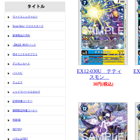
ヴァイスシュヴァルツ
Xross Stars | クロススターズ
新弾商品の予約
【新品】BOX/パック
侍オリジナルサプライ
デジモンカード
EX12-030U テティ
E
バトスピ
スモン
デュエマ
30円(税込)
シャドウバースエボルヴ
訳有特価コーナー
期間限定特価コーナー
侍袋/箱
SEC[DC]
パラレル[DC]