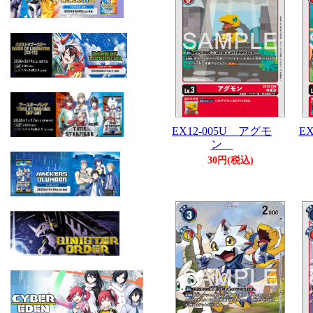
EX12-005U アグモ
E
ン
30円(税込)