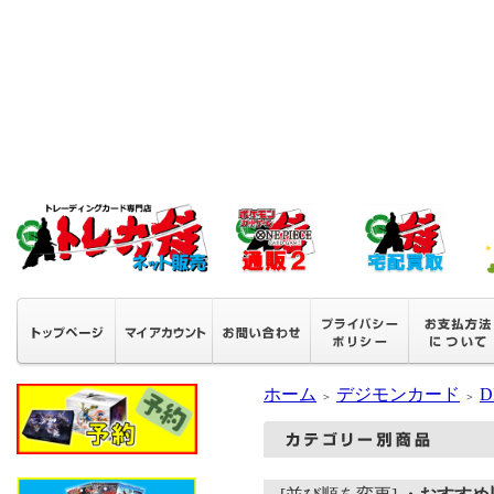
ホーム
デジモンカード
D
＞
＞