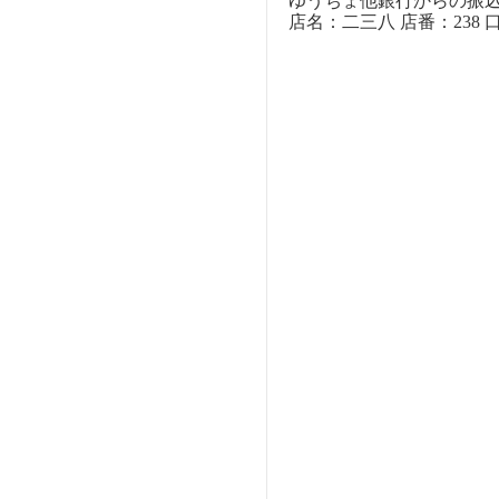
ゆうちょ他銀行からの振
店名：二三八 店番：238 口