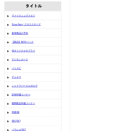
ヴァイスシュヴァルツ
Xross Stars | クロススターズ
新弾商品の予約
【新品】BOX/パック
侍オリジナルサプライ
デジモンカード
バトスピ
デュエマ
シャドウバースエボルヴ
訳有特価コーナー
期間限定特価コーナー
侍袋/箱
SEC[DC]
パラレル[DC]