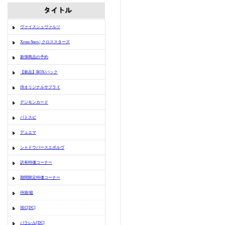
ヴァイスシュヴァルツ
Xross Stars | クロススターズ
新弾商品の予約
【新品】BOX/パック
侍オリジナルサプライ
デジモンカード
バトスピ
デュエマ
シャドウバースエボルヴ
訳有特価コーナー
期間限定特価コーナー
侍袋/箱
SEC[DC]
パラレル[DC]