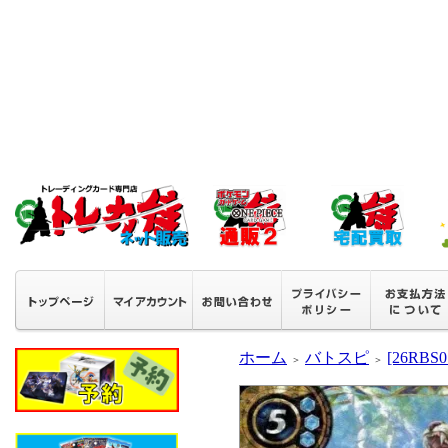
ホーム
バトスピ
[26RB
＞
＞