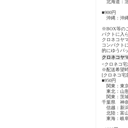
北海道：北
■900円
沖縄：沖
※BOX等
パクトに入
クロネコヤ
コンパクト
的にゆうパ
クロネコヤ
<クロネコ宅
※配送希望
[クロネコ宅
■950円
関東：東
東北：山形
関東：茨城
千葉県 神
信越：新潟
北陸：富山
東海：岐阜