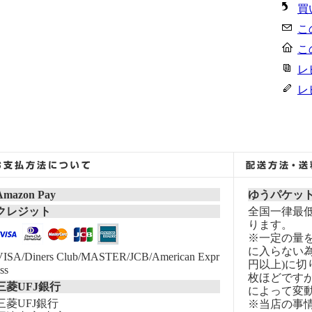
買
こ
こ
レ
レ
Amazon Pay
ゆうパケッ
クレジット
全国一律最低
ります。
※一定の量
に入らない為
VISA/Diners Club/MASTER/JCB/American Expr
円以上)に切
ss
枚ほどです
三菱UFJ銀行
によって変
三菱UFJ銀行
※当店の事