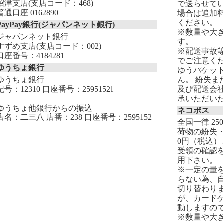
沼津支店(支店コード：468)
で送らせて
普通口座 0162890
場合は追加
ください。
PayPay銀行(ジャパンネット銀行)
※数量や大
ジャパンネット銀行
す。
すずめ支店(支店コード：002)
※配送事故
口座番号：4184281
でご注意く
ゆうちょ銀行
ゆうパケッ
ゆうちょ銀行
ん。 紛失
記号：12310 口座番号：25951521
及び配送会
承いただい
ゆうちょ他銀行からの振込
ネコポス
店名：二三八 店番：238 口座番号：2595152
全国一律 25
荷物の紛失・
0円（税込）
受領の確認
用下さい。
※一定の量
らない為、自
切り替わりま
が、カード
動しますの
※数量や大