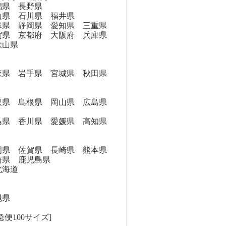
県 長野県
県 石川県 福井県
県 静岡県 愛知県 三重県
県 京都府 大阪府 兵庫県
歌山県
県 岩手県 宮城県 秋田県
県 島根県 岡山県 広島県
県 香川県 愛媛県 高知県
県 佐賀県 長崎県 熊本県
崎県 鹿児島県
海道
縄県
便100サイズ]