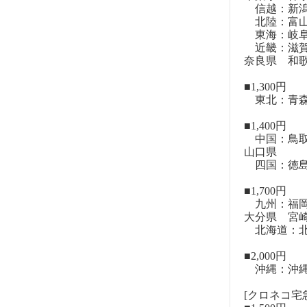
信越：新潟
北陸：富山
東海：岐阜
近畿：滋賀
奈良県 和
■1,300円
東北：青森
■1,400円
中国：鳥取
山口県
四国：徳島
■1,700円
九州：福岡
大分県 宮
北海道：北
■2,000円
沖縄：沖
[クロネコ宅急