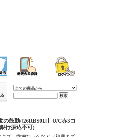
の鼓動/[26RBS01]】U/C赤3コ
※銀行振込不可)
なキズ、微細なカケなど（初期キズ