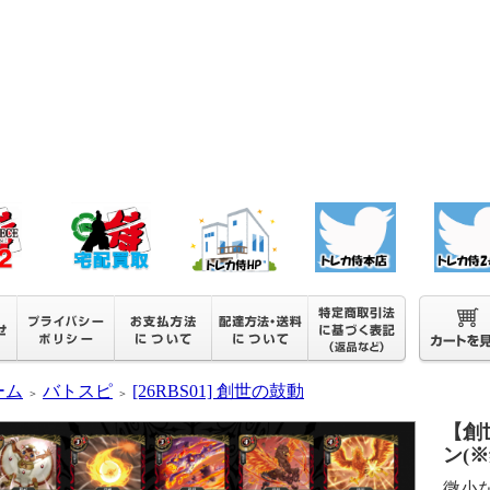
ーム
バトスピ
[26RBS01] 創世の鼓動
＞
＞
【創世
ン(
微小