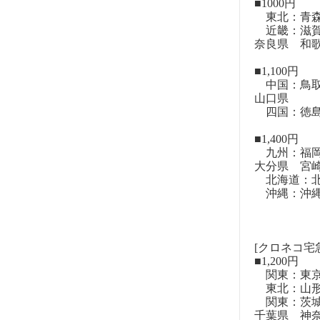
■1000円
東北：青森
近畿：滋賀
奈良県 和
■1,100円
中国：鳥取
山口県
四国：徳島
■1,400円
九州：福岡
大分県 宮
北海道：北
沖縄：沖
[クロネコ宅
■1,200円
関東：東
東北：山形
関東：茨城
千葉県 神