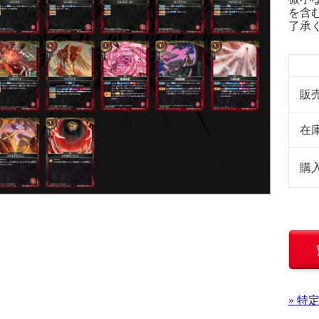
を含
了承
販
在
購
» 特