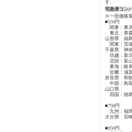
す。
宅急便コン
※一部価格
■550円
関東：東
東北：青森
山形県 福
関東：茨城
千葉県 神
信越：新潟
北陸：富山
東海：岐阜
近畿：滋賀
奈良県 和
中国：鳥取
山口県
四国：徳島
■750円
九州：福岡
大分県 宮
■850円