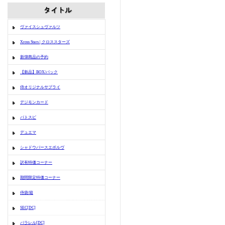
ヴァイスシュヴァルツ
Xross Stars | クロススターズ
新弾商品の予約
【新品】BOX/パック
侍オリジナルサプライ
デジモンカード
バトスピ
デュエマ
シャドウバースエボルヴ
訳有特価コーナー
期間限定特価コーナー
侍袋/箱
SEC[DC]
パラレル[DC]