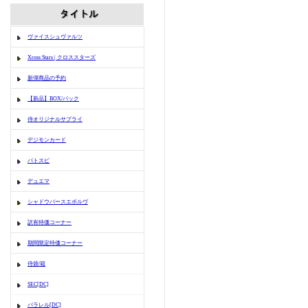
ヴァイスシュヴァルツ
Xross Stars | クロススターズ
新弾商品の予約
【新品】BOX/パック
侍オリジナルサプライ
デジモンカード
バトスピ
デュエマ
シャドウバースエボルヴ
訳有特価コーナー
期間限定特価コーナー
侍袋/箱
SEC[DC]
パラレル[DC]