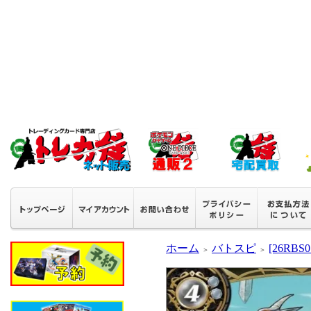
ホーム
バトスピ
[26RB
＞
＞