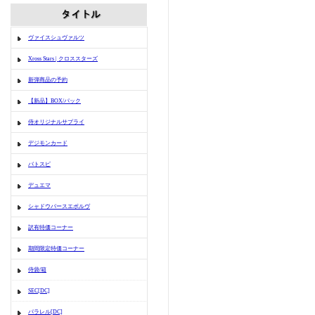
ヴァイスシュヴァルツ
Xross Stars | クロススターズ
新弾商品の予約
【新品】BOX/パック
侍オリジナルサプライ
デジモンカード
バトスピ
デュエマ
シャドウバースエボルヴ
訳有特価コーナー
期間限定特価コーナー
侍袋/箱
SEC[DC]
パラレル[DC]