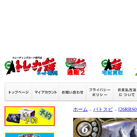
ホーム
バトスピ
[26RB
＞
＞