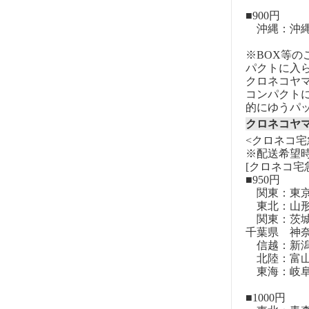
■900円
沖縄：沖
※BOX等
パクトに入
クロネコヤ
コンパクト
的にゆうパ
クロネコヤ
<クロネコ宅
※配送希望
[クロネコ宅
■950円
関東：東
東北：山形
関東：茨城
千葉県 神
信越：新潟
北陸：富山
東海：岐阜
■1000円