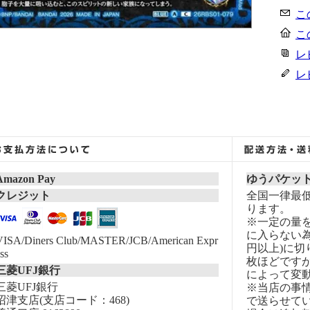
こ
こ
レ
レ
Amazon Pay
ゆうパケッ
クレジット
全国一律最低
ります。
※一定の量
に入らない為
VISA/Diners Club/MASTER/JCB/American Expr
円以上)に切
ss
枚ほどです
三菱UFJ銀行
によって変
三菱UFJ銀行
※当店の事
沼津支店(支店コード：468)
で送らせて