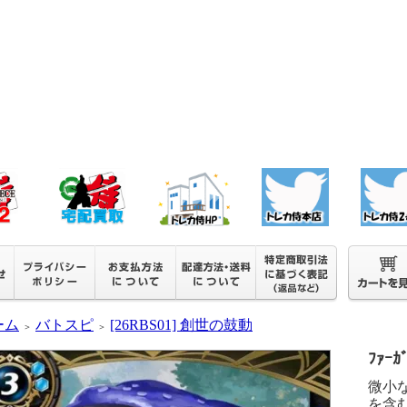
ーム
バトスピ
[26RBS01] 創世の鼓動
＞
＞
ﾌｧｰｶ
微小
を含