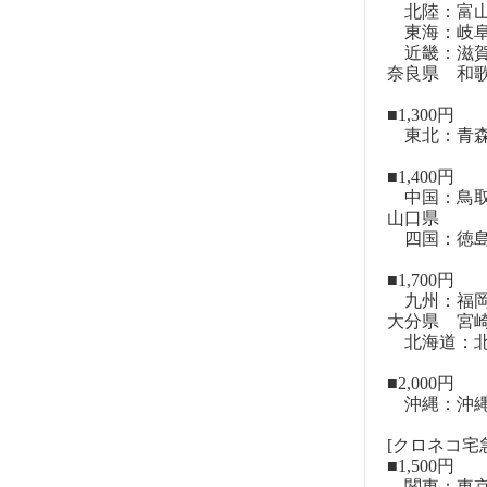
北陸：富山
東海：岐阜
近畿：滋賀
奈良県 和
■1,300円
東北：青森
■1,400円
中国：鳥取
山口県
四国：徳島
■1,700円
九州：福岡
大分県 宮
北海道：北
■2,000円
沖縄：沖
[クロネコ宅急
■1,500円
関東：東