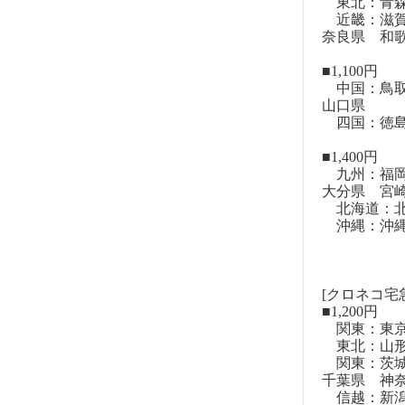
東北：青森
近畿：滋賀
奈良県 和
■1,100円
中国：鳥取
山口県
四国：徳島
■1,400円
九州：福岡
大分県 宮
北海道：北
沖縄：沖
[クロネコ宅
■1,200円
関東：東
東北：山形
関東：茨城
千葉県 神
信越：新潟