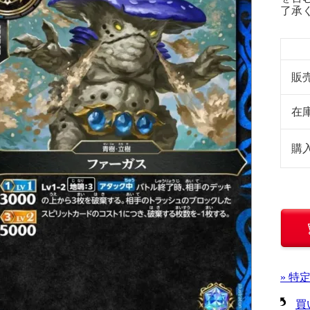
了承
販
在
購
» 特
買