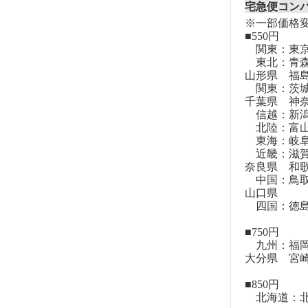
宅急便コン
※一部価格
■550円
関東：東
東北：青森
山形県 福
関東：茨城
千葉県 神
信越：新潟
北陸：富山
東海：岐阜
近畿：滋賀
奈良県 和
中国：鳥取
山口県
四国：徳島
■750円
九州：福岡
大分県 宮
■850円
北海道：北