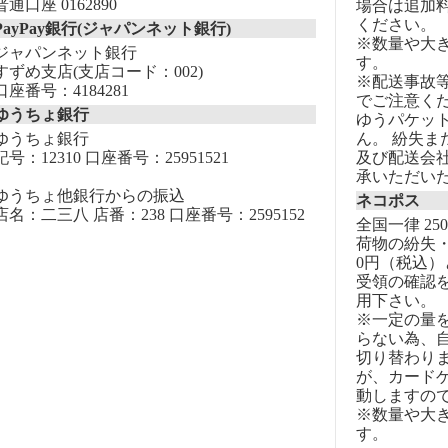
普通口座 0162890
場合は追加
ください。
PayPay銀行(ジャパンネット銀行)
※数量や大
ジャパンネット銀行
す。
すずめ支店(支店コード：002)
※配送事故
口座番号：4184281
でご注意く
ゆうちょ銀行
ゆうパケッ
ゆうちょ銀行
ん。 紛失
記号：12310 口座番号：25951521
及び配送会
承いただい
ゆうちょ他銀行からの振込
ネコポス
店名：二三八 店番：238 口座番号：2595152
全国一律 25
荷物の紛失・
0円（税込）
受領の確認
用下さい。
※一定の量
らない為、自
切り替わりま
が、カード
動しますの
※数量や大
す。