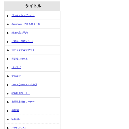
ヴァイスシュヴァルツ
Xross Stars | クロススターズ
新弾商品の予約
【新品】BOX/パック
侍オリジナルサプライ
デジモンカード
バトスピ
デュエマ
シャドウバースエボルヴ
訳有特価コーナー
期間限定特価コーナー
侍袋/箱
SEC[DC]
パラレル[DC]