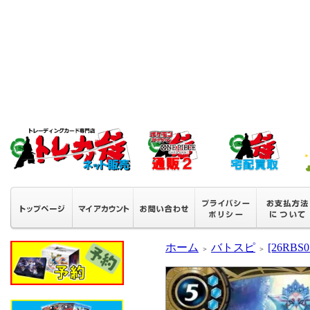
ホーム
バトスピ
[26RB
＞
＞