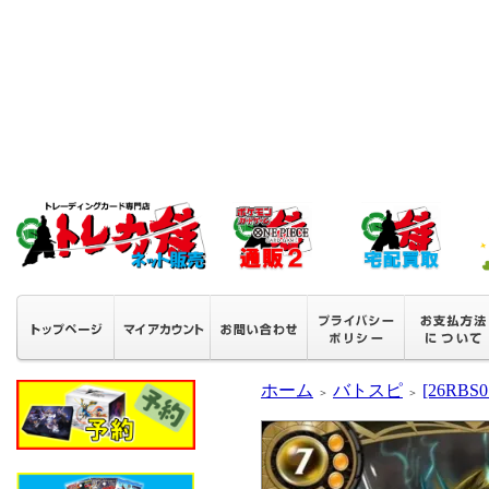
ホーム
バトスピ
[26RB
＞
＞