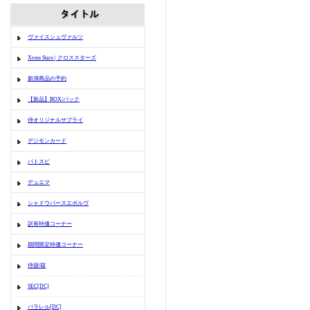
ヴァイスシュヴァルツ
Xross Stars | クロススターズ
新弾商品の予約
【新品】BOX/パック
侍オリジナルサプライ
デジモンカード
バトスピ
デュエマ
シャドウバースエボルヴ
訳有特価コーナー
期間限定特価コーナー
侍袋/箱
SEC[DC]
パラレル[DC]