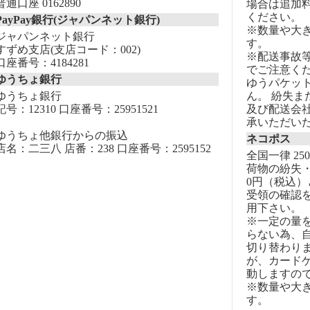
普通口座 0162890
場合は追加
ください。
PayPay銀行(ジャパンネット銀行)
※数量や大
ジャパンネット銀行
す。
すずめ支店(支店コード：002)
※配送事故
口座番号：4184281
でご注意く
ゆうちょ銀行
ゆうパケッ
ゆうちょ銀行
ん。 紛失
記号：12310 口座番号：25951521
及び配送会
承いただい
ゆうちょ他銀行からの振込
ネコポス
店名：二三八 店番：238 口座番号：2595152
全国一律 25
荷物の紛失・
0円（税込）
受領の確認
用下さい。
※一定の量
らない為、自
切り替わりま
が、カード
動しますの
※数量や大
す。