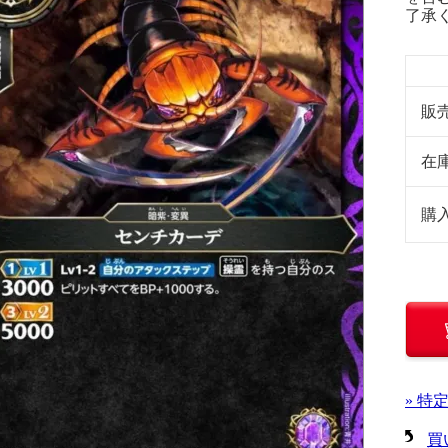
了承
販
在
購
» 特
買