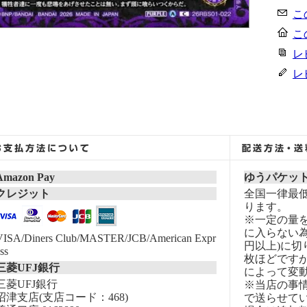
こ
こ
レ
レ
Amazon Pay
ゆうパケッ
クレジット
全国一律最低
ります。
※一定の量
に入らない為
VISA/Diners Club/MASTER/JCB/American Expr
円以上)に切
ss
枚ほどです
三菱UFJ銀行
によって変
三菱UFJ銀行
※当店の事
沼津支店(支店コード：468)
で送らせて