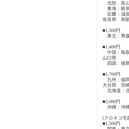
北陸：富山
東海：岐阜
近畿：滋賀
奈良県 和
■1,300円
東北：青森
■1,400円
中国：鳥取
山口県
四国：徳島
■1,700円
九州：福岡
大分県 宮
北海道：北
■2,000円
沖縄：沖
[クロネコ宅急
■1,500円
関東：東