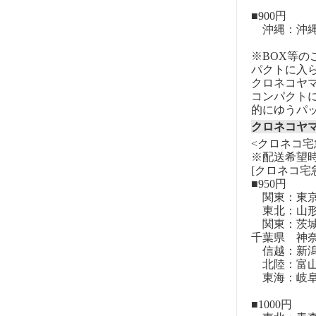
■900円
沖縄：沖
※BOX等
パクトに入
クロネコヤ
コンパクト
的にゆうパ
クロネコヤ
<クロネコ宅
※配送希望
[クロネコ宅
■950円
関東：東
東北：山形
関東：茨城
千葉県 神
信越：新潟
北陸：富山
東海：岐阜
■1000円