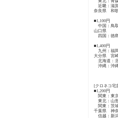
東北：青森
近畿：滋賀
奈良県 和
■1,100円
中国：鳥取
山口県
四国：徳島
■1,400円
九州：福岡
大分県 宮
北海道：北
沖縄：沖
[クロネコ宅
■1,200円
関東：東
東北：山形
関東：茨城
千葉県 神
信越：新潟