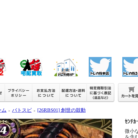
ーム
バトスピ
[26RBS01] 創世の鼓動
＞
＞
ｾﾝﾁｶ
微小
を含