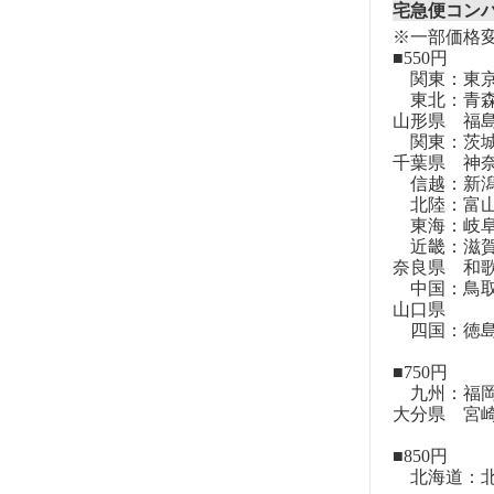
宅急便コン
※一部価格
■550円
関東：東
東北：青森
山形県 福
関東：茨城
千葉県 神
信越：新潟
北陸：富山
東海：岐阜
近畿：滋賀
奈良県 和
中国：鳥取
山口県
四国：徳島
■750円
九州：福岡
大分県 宮
■850円
北海道：北