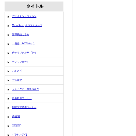
ヴァイスシュヴァルツ
Xross Stars | クロススターズ
新弾商品の予約
【新品】BOX/パック
侍オリジナルサプライ
デジモンカード
バトスピ
デュエマ
シャドウバースエボルヴ
訳有特価コーナー
期間限定特価コーナー
侍袋/箱
SEC[DC]
パラレル[DC]