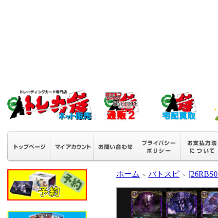
ホーム
バトスピ
[26RB
＞
＞