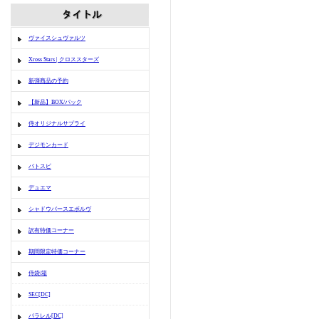
ヴァイスシュヴァルツ
Xross Stars | クロススターズ
新弾商品の予約
【新品】BOX/パック
侍オリジナルサプライ
デジモンカード
バトスピ
デュエマ
シャドウバースエボルヴ
訳有特価コーナー
期間限定特価コーナー
侍袋/箱
SEC[DC]
パラレル[DC]