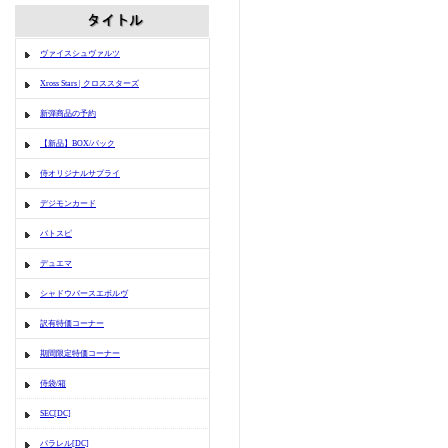
ヴァイスシュヴァルツ
Xross Stars | クロススターズ
新弾商品の予約
【新品】BOX/パック
侍オリジナルサプライ
デジモンカード
バトスピ
デュエマ
シャドウバースエボルヴ
訳有特価コーナー
期間限定特価コーナー
侍袋/箱
SEC[DC]
パラレル[DC]