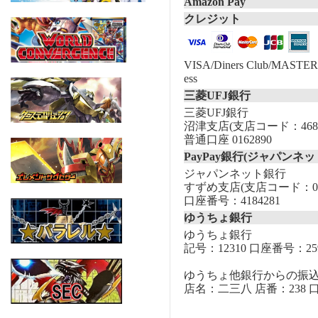
Amazon Pay
クレジット
VISA/Diners Club/MASTER/
ess
三菱UFJ銀行
三菱UFJ銀行
沼津支店(支店コード：468
普通口座 0162890
PayPay銀行(ジャパンネッ
ジャパンネット銀行
すずめ支店(支店コード：00
口座番号：4184281
ゆうちょ銀行
ゆうちょ銀行
記号：12310 口座番号：259
ゆうちょ他銀行からの振
店名：二三八 店番：238 口