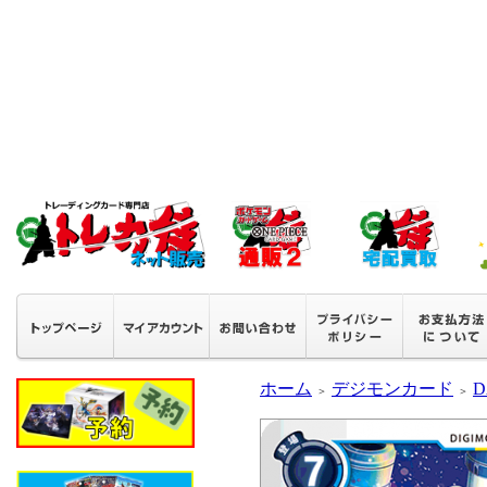
ホーム
デジモンカード
D
＞
＞