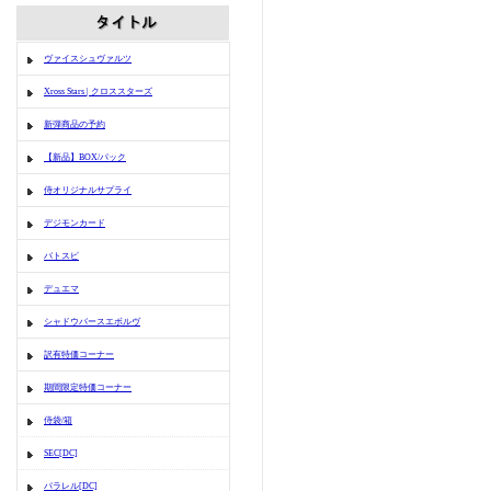
ヴァイスシュヴァルツ
Xross Stars | クロススターズ
新弾商品の予約
【新品】BOX/パック
侍オリジナルサプライ
デジモンカード
バトスピ
デュエマ
シャドウバースエボルヴ
訳有特価コーナー
期間限定特価コーナー
侍袋/箱
SEC[DC]
パラレル[DC]