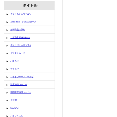
ヴァイスシュヴァルツ
Xross Stars | クロススターズ
新弾商品の予約
【新品】BOX/パック
侍オリジナルサプライ
デジモンカード
バトスピ
デュエマ
シャドウバースエボルヴ
訳有特価コーナー
期間限定特価コーナー
侍袋/箱
SEC[DC]
パラレル[DC]