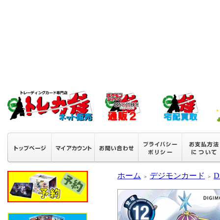
ホーム
デジモンカード
D
＞
＞